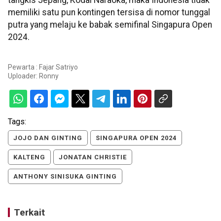
tangkis Jepang, Kodai Naraoka, maka Indonesia tidak
memiliki satu pun kontingen tersisa di nomor tunggal
putra yang melaju ke babak semifinal Singapura Open
2024.
Pewarta : Fajar Satriyo
Uploader:
Ronny
Tags:
JOJO DAN GINTING
SINGAPURA OPEN 2024
KALTENG
JONATAN CHRISTIE
ANTHONY SINISUKA GINTING
Terkait