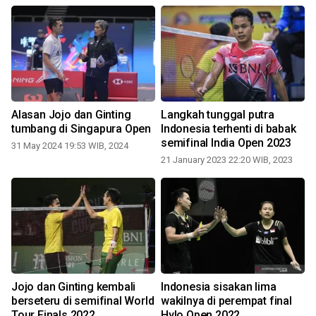
n
Alasan Jojo dan Ginting
Langkah tunggal putra
tumbang di Singapura Open
Indonesia terhenti di babak
semifinal India Open 2023
31 May 2024 19:53 WIB, 2024
21 January 2023 22:20 WIB, 2023
Jojo dan Ginting kembali
Indonesia sisakan lima
berseteru di semifinal World
wakilnya di perempat final
Tour Finals 2022
Hylo Open 2022