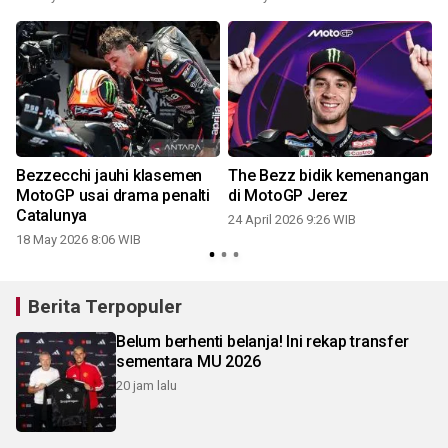
B
Bezzecchi jauhi klasemen
The Bezz bidik kemenangan
g
MotoGP usai drama penalti
di MotoGP Jerez
Catalunya
24 April 2026 9:26 WIB
18 May 2026 8:06 WIB
Berita Terpopuler
Belum berhenti belanja! Ini rekap transfer
sementara MU 2026
20 jam lalu