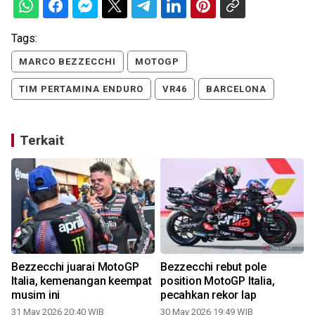
Tags:
MARCO BEZZECCHI
MOTOGP
TIM PERTAMINA ENDURO
VR46
BARCELONA
Terkait
Bezzecchi juarai MotoGP
Bezzecchi rebut pole
Italia, kemenangan keempat
position MotoGP Italia,
musim ini
pecahkan rekor lap
31 May 2026 20:40 WIB
30 May 2026 19:49 WIB