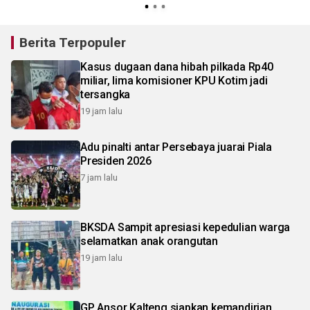
Berita Terpopuler
Kasus dugaan dana hibah pilkada Rp40
miliar, lima komisioner KPU Kotim jadi
tersangka
19 jam lalu
Adu pinalti antar Persebaya juarai Piala
Presiden 2026
7 jam lalu
BKSDA Sampit apresiasi kepedulian warga
selamatkan anak orangutan
19 jam lalu
GP Ansor Kalteng siapkan kemandirian