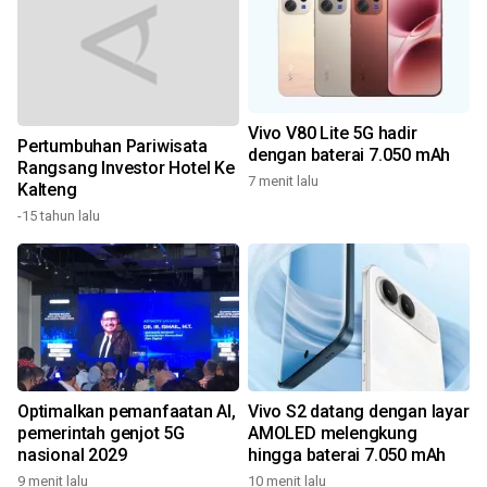
Vivo V80 Lite 5G hadir
Pertumbuhan Pariwisata
g
dengan baterai 7.050 mAh
Rangsang Investor Hotel Ke
7 menit lalu
Kalteng
1
-15 tahun lalu
Optimalkan pemanfaatan AI,
Vivo S2 datang dengan layar
pemerintah genjot 5G
AMOLED melengkung
nasional 2029
hingga baterai 7.050 mAh
1
9 menit lalu
10 menit lalu