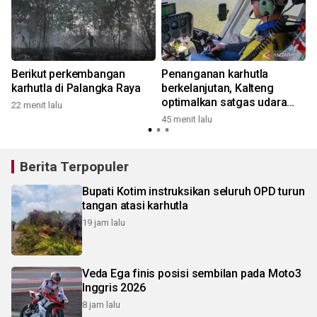
Berikut perkembangan
Penanganan karhutla
karhutla di Palangka Raya
berkelanjutan, Kalteng
1
optimalkan satgas udara
22 menit lalu
dan darat
45 menit lalu
Berita Terpopuler
Bupati Kotim instruksikan seluruh OPD turun
tangan atasi karhutla
19 jam lalu
Veda Ega finis posisi sembilan pada Moto3
Inggris 2026
8 jam lalu