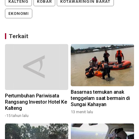
KALTENG
KOBAR
KOTAWARINGIN BARAT
EKONOMI
Terkait
Basarnas temukan anak
Pertumbuhan Pariwisata
t
tenggelam saat bermain di
Rangsang Investor Hotel Ke
Sungai Kahayan
Kalteng
13 menit lalu
1
-15 tahun lalu