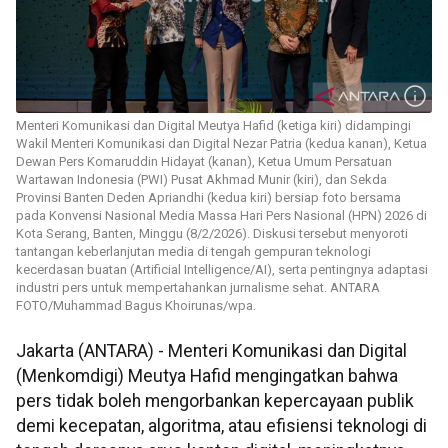
Menteri Komunikasi dan Digital Meutya Hafid (ketiga kiri) didampingi
Wakil Menteri Komunikasi dan Digital Nezar Patria (kedua kanan), Ketua
Dewan Pers Komaruddin Hidayat (kanan), Ketua Umum Persatuan
Wartawan Indonesia (PWI) Pusat Akhmad Munir (kiri), dan Sekda
Provinsi Banten Deden Apriandhi (kedua kiri) bersiap foto bersama
pada Konvensi Nasional Media Massa Hari Pers Nasional (HPN) 2026 di
Kota Serang, Banten, Minggu (8/2/2026). Diskusi tersebut menyoroti
tantangan keberlanjutan media di tengah gempuran teknologi
kecerdasan buatan (Artificial Intelligence/AI), serta pentingnya adaptasi
industri pers untuk mempertahankan jurnalisme sehat. ANTARA
FOTO/Muhammad Bagus Khoirunas/wpa.
Jakarta (ANTARA) - Menteri Komunikasi dan Digital
(Menkomdigi) Meutya Hafid mengingatkan bahwa
pers tidak boleh mengorbankan kepercayaan publik
demi kecepatan, algoritma, atau efisiensi teknologi di