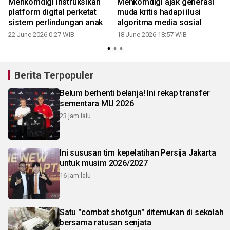
Menkomdigi instruksikan
Menkomdigi ajak generasi
platform digital perketat
muda kritis hadapi ilusi
h
sistem perlindungan anak
algoritma media sosial
22 June 2026 0:27 WIB
18 June 2026 18:57 WIB
Berita Terpopuler
Belum berhenti belanja! Ini rekap transfer
sementara MU 2026
23 jam lalu
Ini sususan tim kepelatihan Persija Jakarta
untuk musim 2026/2027
16 jam lalu
Satu "combat shotgun" ditemukan di sekolah
bersama ratusan senjata