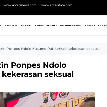
www.antaranews.com
www.antarafoto.com
A
NASIONAL
ARTIKEL
KABAR DAERAH
INTERNASIONAL
BISNIS
OLAH
zin Ponpes Ndolo Kusumo Pati terkait kekerasan seksual
zin Ponpes Ndolo
 kekerasan seksual