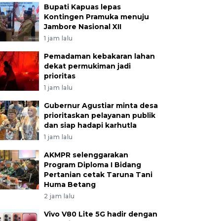
Bupati Kapuas lepas
Kontingen Pramuka menuju
Jambore Nasional XII
1 jam lalu
Pemadaman kebakaran lahan
dekat permukiman jadi
prioritas
1 jam lalu
Gubernur Agustiar minta desa
prioritaskan pelayanan publik
dan siap hadapi karhutla
1 jam lalu
AKMPR selenggarakan
Program Diploma I Bidang
Pertanian cetak Taruna Tani
Huma Betang
2 jam lalu
Vivo V80 Lite 5G hadir dengan