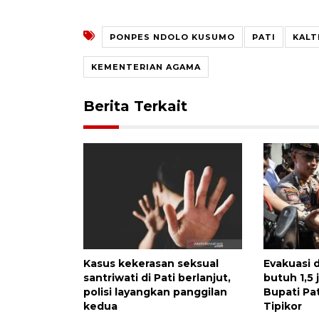
PONPES NDOLO KUSUMO
PATI
KALT
KEMENTERIAN AGAMA
Berita Terkait
Kasus kekerasan seksual
Evakuasi d
santriwati di Pati berlanjut,
butuh 1,5
polisi layangkan panggilan
Bupati Pat
kedua
Tipikor