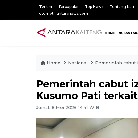
Terkini
Terpopuler
Top News
Tentang Kami
otomotif.antaranews.com
HOME
NUSANTAR
Home
Nasional
Pemerintah cabut i
Pemerintah cabut i
Kusumo Pati terkait
Jumat, 8 Mei 2026 14:41 WIB