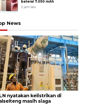
baterai 7.050 mAh
2 jam lalu
op News
LN nyatakan kelistrikan di
alselteng masih siaga