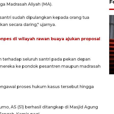
F
gga Madrasah Aliyah (MA).
 santri sudah dipulangkan kepada orang tua
n secara daring," ujarnya.
onpes di wilayah rawan buaya ajukan proposal
Prediksi puncak musim
kemarau di Kalimantan
terhadap seluruh santri pada pekan depan
Tengah
mereka ke pondok pesantren maupun madrasah
22 July 2026 17:18 WIB
mengawal proses hukum kasus tersebut hingga
o, AS (51) berhasil ditangkap di Masjid Agung