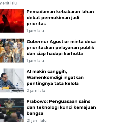
menit lalu
Pemadaman kebakaran lahan
dekat permukiman jadi
prioritas
1 jam lalu
Gubernur Agustiar minta desa
prioritaskan pelayanan publik
dan siap hadapi karhutla
1 jam lalu
AI makin canggih,
Wamenkomdigi ingatkan
pentingnya tata kelola
2 jam lalu
Prabowo: Penguasaan sains
dan teknologi kunci kemajuan
bangsa
21 jam lalu