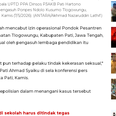
epala UPTD PPA Dinsos P3AKB Pati Hartono
n pengasuh Ponpes Ndolo Kusumo Tlogowungu,
, Kamis (7/5/2026). (ANTARA/Akhmad Nazaruddin Lathif.)
ah mencabut izin operasional Pondok Pesantren
atan Tlogowungu, Kabupaten Pati, Jawa Tengah,
al oleh pengasuh lembaga pendidikan itu
t pun terhadap pelaku tindak kekerasan seksual,"
ati Ahmad Syaiku di sela konferensi pers
 Pati, Kamis.
kepolisian dalam menangani kasus tersebut
di sekolah harus ditindak tegas