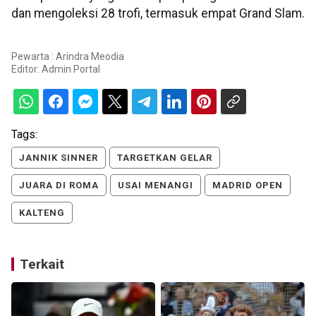
dan mengoleksi 28 trofi, termasuk empat Grand Slam.
Pewarta : Arindra Meodia
Editor:
Admin Portal
Tags:
JANNIK SINNER
TARGETKAN GELAR
JUARA DI ROMA
USAI MENANGI
MADRID OPEN
KALTENG
Terkait