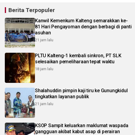
Berita Terpopuler
Kanwil Kemenkum Kalteng semarakkan ke-
81 Hari Pengayoman dengan berbagi di panti
asuhan
21 jam lalu
PLTU Kalteng-1 kembali sinkron, PT SLK
selesaikan pemeliharaan tepat waktu
18 jam lalu
Shalahuddin pimpin kaji tiru ke Gunungkidul
tingkatkan layanan publik
21 jam lalu
KSOP Sampit keluarkan maklumat waspada
gangguan akibat kabut asap di perairan