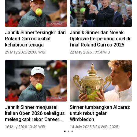
Jannik Sinner tersingkir dari
Jannik Sinner dan Novak
Dj
Roland Garros akibat
Djokovic berpeluang duel di
kehabisan tenaga
final Roland Garros 2026
1
29 May 2026 20:00 WIB
22 May 2026 13:54 WIB
Jannik Sinner menjuarai
Sinner tumbangkan Alcaraz
Italian Open 2026 sekaligus
untuk rebut gelar
melengkapi rekor Career
Wimbledon
Golden Masters
18 May 2026 13:49 WIB
14 July 2025 8:34 WIB, 2025