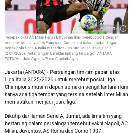
Pesepak bola AC Milan Pervis Estupinan (kiri) berebut bola dengan
pesepak bola Juventus Francisco Conceicao dalam pertandingan
sepak bola Serie A Italia di Stadion San Siro, Milan, Italia, Senin
(27/4/2026). Pertandingan berakhir imbang tanpa gol. ANTARA
FOTO/Anadolu Agency/Piero Cruciatti/nym.
Jakarta (ANTARA) - Persaingan tim-tim papan atas
Liga Italia 2025/2026 untuk merebut posisi Liga
Champions musim depan semakin sengit lantaran kini
hanya ada tiga tempat yang tersisa setelah Inter Milan
memastikan menjadi juara liga.
Dikutip dari laman Serie A, Jumat, ada lima tim yang
bertarung dalam persaingan tersebut yakni Napoli, AC
Milan, Juventus, AS Roma dan Como 1907.