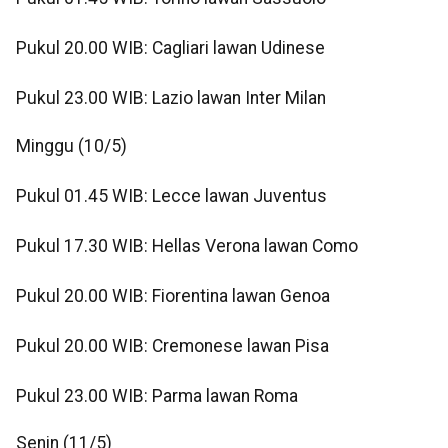
Pukul 20.00 WIB: Cagliari lawan Udinese
Pukul 23.00 WIB: Lazio lawan Inter Milan
Minggu (10/5)
Pukul 01.45 WIB: Lecce lawan Juventus
Pukul 17.30 WIB: Hellas Verona lawan Como
Pukul 20.00 WIB: Fiorentina lawan Genoa
Pukul 20.00 WIB: Cremonese lawan Pisa
Pukul 23.00 WIB: Parma lawan Roma
Senin (11/5)