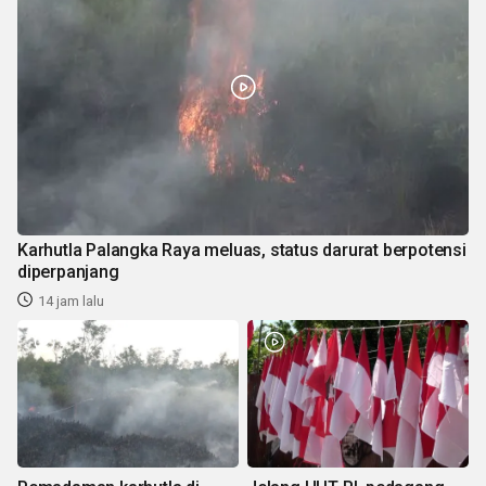
Karhutla Palangka Raya meluas, status darurat berpotensi
diperpanjang
14 jam lalu