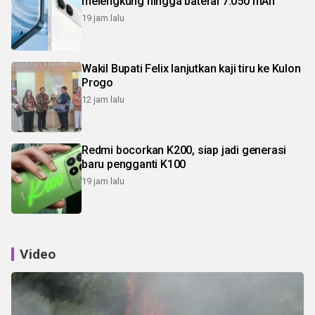
melengkung hingga baterai 7.050 mAh
19 jam lalu
Wakil Bupati Felix lanjutkan kaji tiru ke Kulon
Progo
12 jam lalu
Redmi bocorkan K200, siap jadi generasi
baru pengganti K100
19 jam lalu
Video