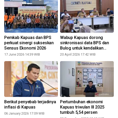
Pemkab Kapuas dan BPS
Wabup Kapuas dorong
perkuat sinergi sukseskan
sinkronisasi data BPS dan
Sensus Ekonomi 2026
Bulog untuk kendalikan
inflasi
17 June 2026 14:39 WIB
20 April 2026 17:42 WIB
Berikut penyebab terjadinya
Pertumbuhan ekonomi
inflasi di Kapuas
Kapuas triwulan III 2025
tumbuh 5,54 persen
06 January 2026 17:09 WIB