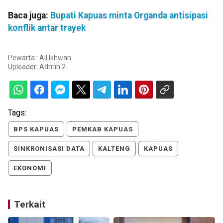
Baca juga:
Bupati Kapuas minta Organda antisipasi
konflik antar trayek
Pewarta : All Ikhwan
Uploader:
Admin 2
Tags:
BPS KAPUAS
PEMKAB KAPUAS
SINKRONISASI DATA
KALTENG
KAPUAS
EKONOMI
Terkait