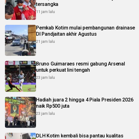
tersangka
11 jam lalu
Pemkab Kotim mulai pembangunan drainase
DI Pandjaitan akhir Agustus
21 jam lalu
Bruno Guimaraes resmi gabung Arsenal
untuk perkuat lini tengah
23 jam lalu
Hadiah juara 2 hingga 4 Piala Presiden 2026
naik Rp500 juta
23 jam lalu
DLH Kotim kembali bisa pantau kualitas