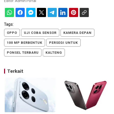
Editor:
Admin Portal
Tags:
OPPO
UJI COBA SENSOR
KAMERA DEPAN
100 MP BERBENTUK
PERSEGI UNTUK
PONSEL TERBARU
KALTENG
Terkait