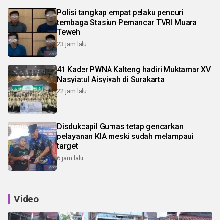
Polisi tangkap empat pelaku pencuri
tembaga Stasiun Pemancar TVRI Muara
Teweh
23 jam lalu
41 Kader PWNA Kalteng hadiri Muktamar XV
Nasyiatul Aisyiyah di Surakarta
22 jam lalu
Disdukcapil Gumas tetap gencarkan
pelayanan KIA meski sudah melampaui
target
6 jam lalu
Video