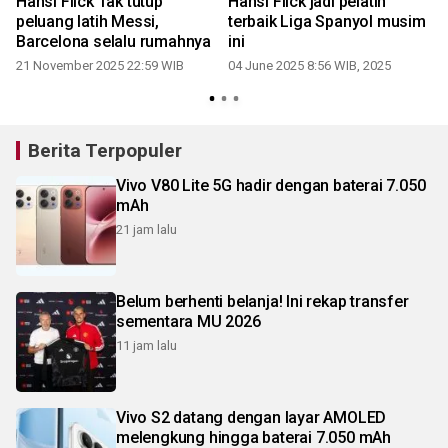
Hansi Flick Tak tutup
Hansi Flick jadi pelatih
peluang latih Messi,
terbaik Liga Spanyol musim
Barcelona selalu rumahnya
ini
3
21 November 2025 22:59 WIB
04 June 2025 8:56 WIB, 2025
Berita Terpopuler
Vivo V80 Lite 5G hadir dengan baterai 7.050
mAh
21 jam lalu
Belum berhenti belanja! Ini rekap transfer
sementara MU 2026
11 jam lalu
Vivo S2 datang dengan layar AMOLED
melengkung hingga baterai 7.050 mAh