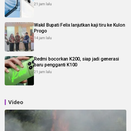
21 jam lalu
Wakil Bupati Felix lanjutkan kaji tiru ke Kulon
Progo
14 jam lalu
Redmi bocorkan K200, siap jadi generasi
baru pengganti K100
21 jam lalu
Video