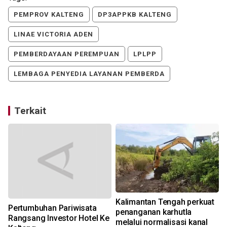
PEMPROV KALTENG
DP3APPKB KALTENG
LINAE VICTORIA ADEN
PEMBERDAYAAN PEREMPUAN
LPLPP
LEMBAGA PENYEDIA LAYANAN PEMBERDA
Terkait
Kalimantan Tengah perkuat
Pertumbuhan Pariwisata
penanganan karhutla
Rangsang Investor Hotel Ke
melalui normalisasi kanal