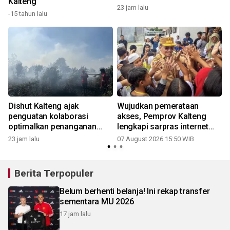
Kalteng
23 jam lalu
-15 tahun lalu
Dishut Kalteng ajak
Wujudkan pemerataan
penguatan kolaborasi
akses, Pemprov Kalteng
optimalkan penanganan
lengkapi sarpras internet
karhutla
daerah
23 jam lalu
07 August 2026 15:50 WIB
Berita Terpopuler
Belum berhenti belanja! Ini rekap transfer
sementara MU 2026
17 jam lalu