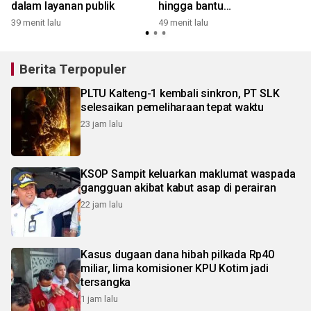
dalam layanan publik
hingga bantu
1
penanggulangan karhutla
39 menit lalu
49 menit lalu
Berita Terpopuler
PLTU Kalteng-1 kembali sinkron, PT SLK
selesaikan pemeliharaan tepat waktu
23 jam lalu
KSOP Sampit keluarkan maklumat waspada
gangguan akibat kabut asap di perairan
22 jam lalu
Kasus dugaan dana hibah pilkada Rp40
miliar, lima komisioner KPU Kotim jadi
tersangka
1 jam lalu