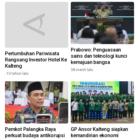
Prabowo: Penguasaan
Pertumbuhan Pariwisata
sains dan teknologi kunci
Rangsang Investor Hotel Ke
n
kemajuan bangsa
Kalteng
38 menit lalu
1
-15 tahun lalu
Pemkot Palangka Raya
GP Ansor Kalteng siapkan
perkuat budaya antikorupsi
kemandirian ekonomi
T