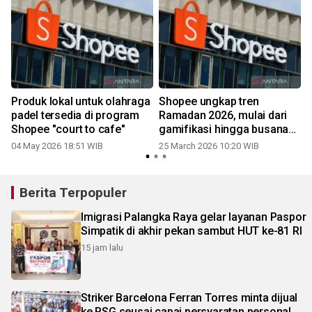
Produk lokal untuk olahraga
Shopee ungkap tren
padel tersedia di program
Ramadan 2026, mulai dari
Shopee "court to cafe"
gamifikasi hingga busana
muslim
04 May 2026 18:51 WIB
25 March 2026 10:20 WIB
Berita Terpopuler
Imigrasi Palangka Raya gelar layanan Paspor
Simpatik di akhir pekan sambut HUT ke-81 RI
15 jam lalu
Striker Barcelona Ferran Torres minta dijual
ke PSG seusai capai persyaratan personal