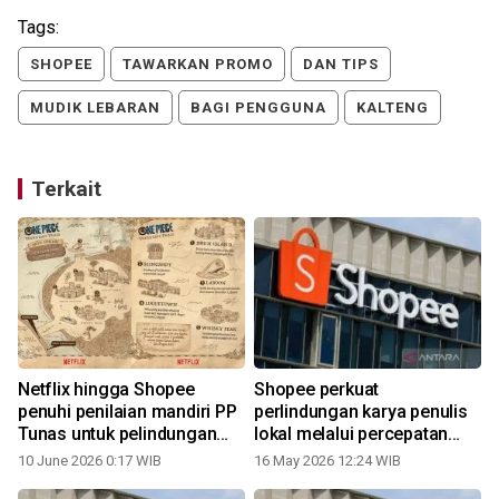
Tags:
SHOPEE
TAWARKAN PROMO
DAN TIPS
MUDIK LEBARAN
BAGI PENGGUNA
KALTENG
Terkait
Netflix hingga Shopee
Shopee perkuat
penuhi penilaian mandiri PP
perlindungan karya penulis
Tunas untuk pelindungan
lokal melalui percepatan
anak
penanganan buku bajakan
10 June 2026 0:17 WIB
16 May 2026 12:24 WIB