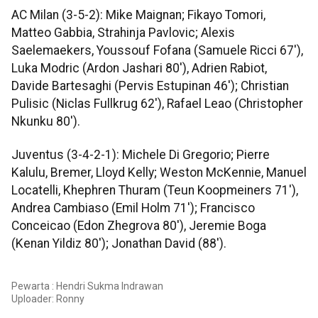
AC Milan (3-5-2): Mike Maignan; Fikayo Tomori,
Matteo Gabbia, Strahinja Pavlovic; Alexis
Saelemaekers, Youssouf Fofana (Samuele Ricci 67'),
Luka Modric (Ardon Jashari 80'), Adrien Rabiot,
Davide Bartesaghi (Pervis Estupinan 46'); Christian
Pulisic (Niclas Fullkrug 62'), Rafael Leao (Christopher
Nkunku 80').
Juventus (3-4-2-1): Michele Di Gregorio; Pierre
Kalulu, Bremer, Lloyd Kelly; Weston McKennie, Manuel
Locatelli, Khephren Thuram (Teun Koopmeiners 71'),
Andrea Cambiaso (Emil Holm 71'); Francisco
Conceicao (Edon Zhegrova 80'), Jeremie Boga
(Kenan Yildiz 80'); Jonathan David (88').
Pewarta : Hendri Sukma Indrawan
Uploader:
Ronny