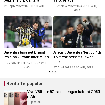
pekan ini di Liga Italia
vs Juventus
t
12 September 2025 10:00 WIB
22 November 2024 20:08 WIB,
2
2024
Juventus bisa petik hasil
Allegri : Juventus 'tertidur' di
lebih baik lawan Inter Milan
15 menit pertama lawan
Inter
27 November 2023 19:34 WIB,
2023
27 April 2023 12:16 WIB, 2023
Berita Terpopuler
Vivo V80 Lite 5G hadir dengan baterai 7.050
mAh
13 jam lalu