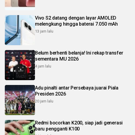
Vivo S2 datang dengan layar AMOLED
melengkung hingga baterai 7.050 mAh
13 jam lalu
Belum berhenti belanja! Ini rekap transfer
sementara MU 2026
4 jam lalu
Adu pinalti antar Persebaya juarai Piala
Presiden 2026
20 jam lalu
Redmi bocorkan K200, siap jadi generasi
baru pengganti K100