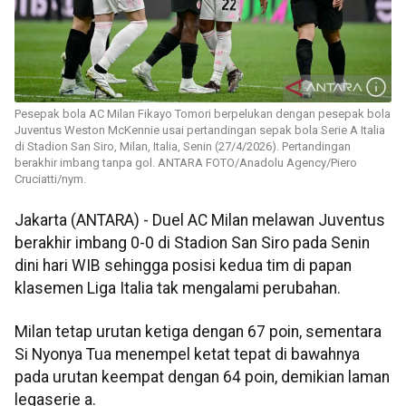
Pesepak bola AC Milan Fikayo Tomori berpelukan dengan pesepak bola
Juventus Weston McKennie usai pertandingan sepak bola Serie A Italia
di Stadion San Siro, Milan, Italia, Senin (27/4/2026). Pertandingan
berakhir imbang tanpa gol. ANTARA FOTO/Anadolu Agency/Piero
Cruciatti/nym.
Jakarta (ANTARA) - Duel AC Milan melawan Juventus
berakhir imbang 0-0 di Stadion San Siro pada Senin
dini hari WIB sehingga posisi kedua tim di papan
klasemen Liga Italia tak mengalami perubahan.
Milan tetap urutan ketiga dengan 67 poin, sementara
Si Nyonya Tua menempel ketat tepat di bawahnya
pada urutan keempat dengan 64 poin, demikian laman
legaserie a.