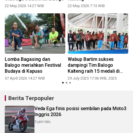
22 May 2026 14:27 WIB
22 May 2026 7:13 WIB
Lomba Bagasing dan
Wabup Bartim sukses
Balogo meriahkan Festival
dampingi Tim Balogo
Budaya di Kapuas
Kalteng raih 15 medali di
Fornas VIII
07 April 2026 14:27 WIB
29 July 2025 17:06 WIB, 2025
Berita Terpopuler
Veda Ega finis posisi sembilan pada Moto3
Inggris 2026
5 jam lalu