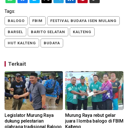
Tags:
BALOGO
FBIM
FESTIVAL BUDAYA ISEN MULANG
BARSEL
BARITO SELATAN
KALTENG
HUT KALTENG
BUDAYA
Terkait
Legislator Murung Raya
Murung Raya rebut gelar
dukung pelestarian
juara I lomba balogo di FBIM
olahraga tradisional Balogo
Kalteng