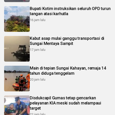
Bupati Kotim instruksikan seluruh OPD turun
tangan atasi karhutla
16 jam lalu
Kabut asap mulai ganggu transportasi di
Sungai Mentaya Sampit
17 jam lalu
Main di tepian Sungai Kahayan, remaja 14
tahun diduga tenggelam
20 jam lalu
Disdukcapil Gumas tetap gencarkan
pelayanan KIA meski sudah melampaui
target
22 jam lalu