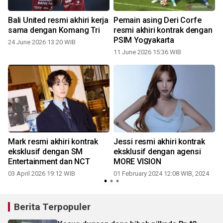
Bali United resmi akhiri kerja
Pemain asing Deri Corfe
sama dengan Komang Tri
resmi akhiri kontrak dengan
PSIM Yogyakarta
24 June 2026 13:20 WIB
11 June 2026 15:36 WIB
1
Mark resmi akhiri kontrak
Jessi resmi akhiri kontrak
eksklusif dengan SM
eksklusif dengan agensi
Entertainment dan NCT
MORE VISION
03 April 2026 19:12 WIB
01 February 2024 12:08 WIB, 2024
2
Berita Terpopuler