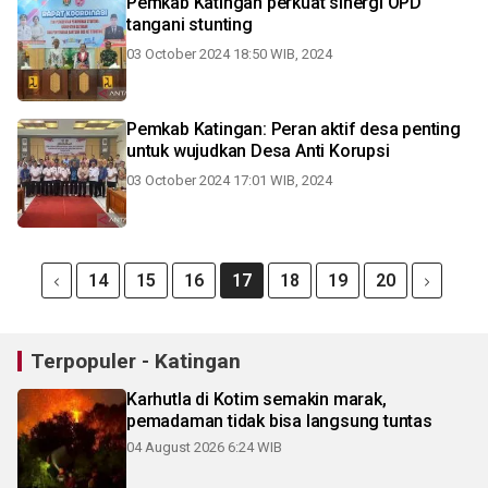
Pemkab Katingan perkuat sinergi OPD
tangani stunting
03 October 2024 18:50 WIB, 2024
Pemkab Katingan: Peran aktif desa penting
untuk wujudkan Desa Anti Korupsi
03 October 2024 17:01 WIB, 2024
14
15
16
17
18
19
20
Terpopuler - Katingan
Karhutla di Kotim semakin marak,
pemadaman tidak bisa langsung tuntas
04 August 2026 6:24 WIB