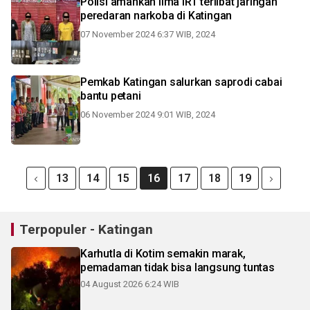
Polisi amankan lima IRT terlibat jaringan
peredaran narkoba di Katingan
07 November 2024 6:37 WIB, 2024
Pemkab Katingan salurkan saprodi cabai
bantu petani
06 November 2024 9:01 WIB, 2024
13
14
15
16
17
18
19
Terpopuler - Katingan
Karhutla di Kotim semakin marak,
pemadaman tidak bisa langsung tuntas
04 August 2026 6:24 WIB