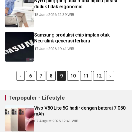
Nyeri pinggang usia muda dipicu posisi
duduk tidak ergonomis
18 June 2026 12:39 WIB
Samsung produksi chip implan otak
Neuralink generasi terbaru
17 June 2026 19:41 WIB
6
7
8
9
10
11
12
Terpopuler - Lifestyle
Vivo V80 Lite 5G hadir dengan baterai 7.050
mAh
07 August 2026 12:41 WIB