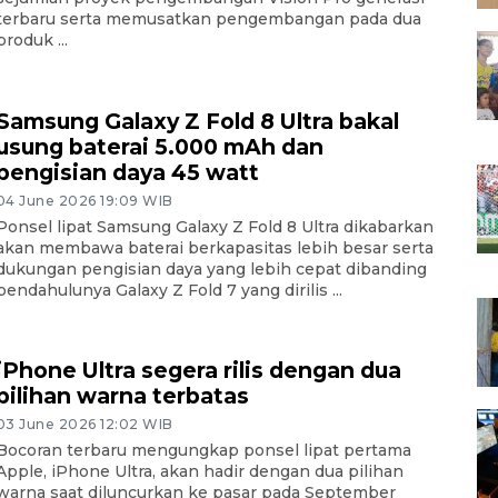
terbaru serta memusatkan pengembangan pada dua
produk ...
Samsung Galaxy Z Fold 8 Ultra bakal
usung baterai 5.000 mAh dan
pengisian daya 45 watt
04 June 2026 19:09 WIB
Ponsel lipat Samsung Galaxy Z Fold 8 Ultra dikabarkan
akan membawa baterai berkapasitas lebih besar serta
dukungan pengisian daya yang lebih cepat dibanding
pendahulunya Galaxy Z Fold 7 yang dirilis ...
iPhone Ultra segera rilis dengan dua
pilihan warna terbatas
03 June 2026 12:02 WIB
Bocoran terbaru mengungkap ponsel lipat pertama
Apple, iPhone Ultra, akan hadir dengan dua pilihan
warna saat diluncurkan ke pasar pada September