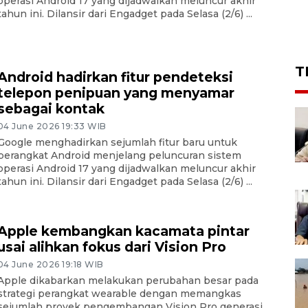
operasi Android 17 yang dijadwalkan meluncur akhir
tahun ini. Dilansir dari Engadget pada Selasa (2/6) ...
T
Android hadirkan fitur pendeteksi
telepon penipuan yang menyamar
sebagai kontak
04 June 2026 19:33 WIB
Google menghadirkan sejumlah fitur baru untuk
perangkat Android menjelang peluncuran sistem
operasi Android 17 yang dijadwalkan meluncur akhir
tahun ini. Dilansir dari Engadget pada Selasa (2/6) ...
Apple kembangkan kacamata pintar
usai alihkan fokus dari Vision Pro
04 June 2026 19:18 WIB
Apple dikabarkan melakukan perubahan besar pada
strategi perangkat wearable dengan memangkas
sejumlah proyek pengembangan Vision Pro generasi