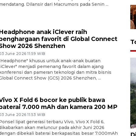
mendatang. Dilansir dari Macrumors pada Senin ...
Headphone anak iClever raih
penghargaan favorit di Global Connect
T
Show 2026 Shenzhen
03 June 2026 11:59 WIB
"Headphone" khusus untuk anak-anak buatan
"iClever" menjadi pemenang favorit dalam ajang
konferensi dan pameran teknologi dan mitra bisnis
Global Connect Show (GCS) 2026 Shenzhen, ...
Vivo X Fold 6 bocor ke publik bawa
baterai 7.000 mAh dan kamera 200 MP
03 June 2026 11:53 WIB
Ponsel lipat generasi terbaru Vivo, Vivo X Fold 6,
dikabarkan akan meluncur pada akhir Juni 2026
dengan dibekali baterai berkapasitas besar 7.000mAh
D