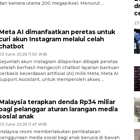
dan kamera utama 200 megapiksel. Menurut ...
d
c
23 
Meta AI dimanfaatkan peretas untuk
curi akun Instagram melalui celah
chatbot
03 June 2026 11:50 WIB
Sejumlah akun Instagram dilaporkan dibajak peretas
setelah berhasil mengecoh chatbot layanan bantuan
berbasis kecerdasan artifisial (AI) milik Meta, Meta AI
Support Assistant, untuk memperoleh akses ...
Malaysia terapkan denda Rp34 miliar
bagi pelanggar aturan larangan media
sosial anak
03 June 2026 11:47 WIB
Malaysia resmi memberlakukan pembatasan
penggunaan media sosial bagi anak berusia di bawah