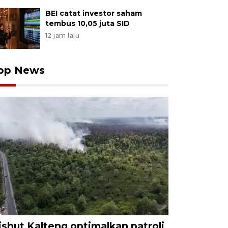
BEI catat investor saham
tembus 10,05 juta SID
12 jam lalu
op News
ishut Kalteng optimalkan patroli