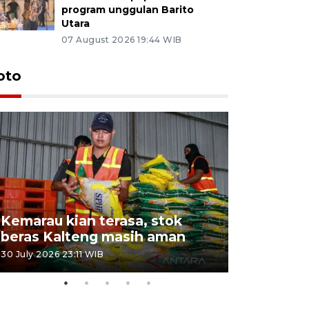
program unggulan Barito
Utara
07 August 2026 19:44 WIB
oto
Kemarau kian terasa, stok
Pemadama
beras Kalteng masih aman
dan lahan
30 July 2026 23:11 WIB
30 July 2026 