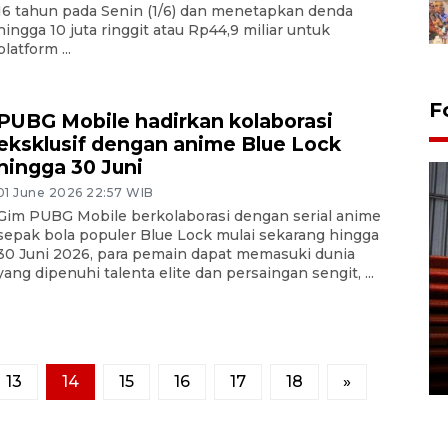
16 tahun pada Senin (1/6) dan menetapkan denda
hingga 10 juta ringgit atau Rp44,9 miliar untuk
platform ...
F
PUBG Mobile hadirkan kolaborasi
eksklusif dengan anime Blue Lock
hingga 30 Juni
01 June 2026 22:57 WIB
Gim PUBG Mobile berkolaborasi dengan serial anime
sepak bola populer Blue Lock mulai sekarang hingga
30 Juni 2026, para pemain dapat memasuki dunia
yang dipenuhi talenta elite dan persaingan sengit, ...
Prediksi puncak musim
kemarau di Kalimantan
Tengah
22 July 2026 17:18 WIB
13
14
15
16
17
18
»