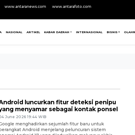
www.antaranews.com
www.antarafoto.com
A
NASIONAL
ARTIKEL
KABAR DAERAH
INTERNASIONAL
BISNIS
OLAH
Android luncurkan fitur deteksi penipu
yang menyamar sebagai kontak ponsel
04 June 2026 19:44 WIB
Google menghadirkan sejumlah fitur baru untuk
perangkat Android menjelang peluncuran sistem