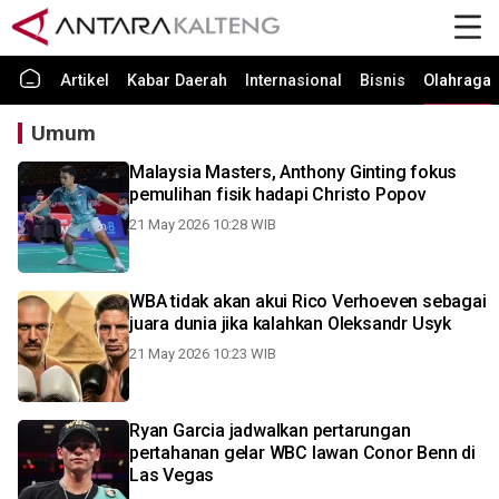
Artikel
Kabar Daerah
Internasional
Bisnis
Olahraga
Umum
Malaysia Masters, Anthony Ginting fokus
pemulihan fisik hadapi Christo Popov
21 May 2026 10:28 WIB
WBA tidak akan akui Rico Verhoeven sebagai
juara dunia jika kalahkan Oleksandr Usyk
21 May 2026 10:23 WIB
Ryan Garcia jadwalkan pertarungan
pertahanan gelar WBC lawan Conor Benn di
Las Vegas