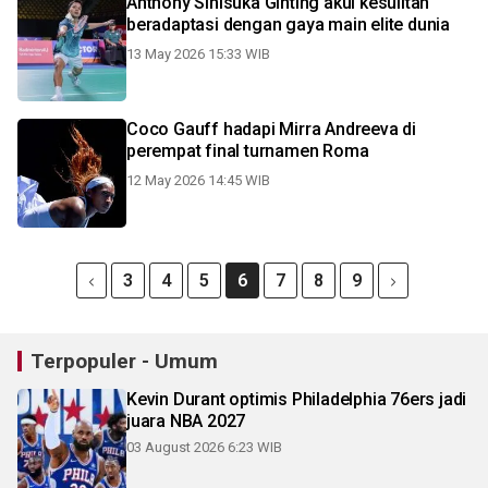
Anthony Sinisuka Ginting akui kesulitan
beradaptasi dengan gaya main elite dunia
13 May 2026 15:33 WIB
Coco Gauff hadapi Mirra Andreeva di
perempat final turnamen Roma
12 May 2026 14:45 WIB
3
4
5
6
7
8
9
Terpopuler - Umum
Kevin Durant optimis Philadelphia 76ers jadi
juara NBA 2027
03 August 2026 6:23 WIB