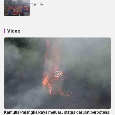
13 jam lalu
Video
Karhutla Palangka Raya meluas, status darurat berpotensi