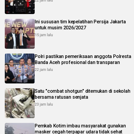
22 jam lalu
Ini sususan tim kepelatihan Persija Jakarta
untuk musim 2026/2027
15 jam lalu
Polri pastikan pemeriksaan anggota Polresta
Banda Aceh profesional dan transparan
22 jam lalu
Satu "combat shotgun" ditemukan di sekolah
bersama ratusan senjata
23 jam lalu
Pemkab Kotim imbau masyarakat gunakan
masker cegah terpapar udara tidak sehat