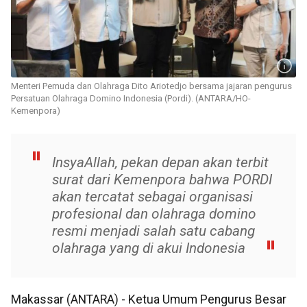
Menteri Pemuda dan Olahraga Dito Ariotedjo bersama jajaran pengurus
Persatuan Olahraga Domino Indonesia (Pordi). (ANTARA/HO-
Kemenpora)
InsyaAllah, pekan depan akan terbit
surat dari Kemenpora bahwa PORDI
akan tercatat sebagai organisasi
profesional dan olahraga domino
resmi menjadi salah satu cabang
olahraga yang di akui Indonesia
Makassar (ANTARA) - Ketua Umum Pengurus Besar