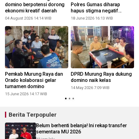
domino berpotensi dorong
Polres Gumas diharap
ekonomi kreatif daerah
hapus stigma negatif
domino
04 August 2026 14:14 WIB
18 June 2026 16:13 WIB
2
i
Pemkab Murung Raya dan
DPRD Murung Raya dukung
Orado kolaborasi gelar
domino naik kelas
turnamen domino
14 May 2026 7:09 WIB
15 June 2026 14:17 WIB
1
Berita Terpopuler
Belum berhenti belanja! Ini rekap transfer
sementara MU 2026