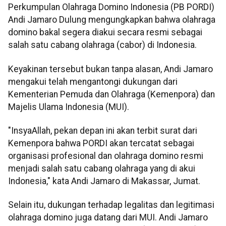
Perkumpulan Olahraga Domino Indonesia (PB PORDI)
Andi Jamaro Dulung mengungkapkan bahwa olahraga
domino bakal segera diakui secara resmi sebagai
salah satu cabang olahraga (cabor) di Indonesia.
Keyakinan tersebut bukan tanpa alasan, Andi Jamaro
mengakui telah mengantongi dukungan dari
Kementerian Pemuda dan Olahraga (Kemenpora) dan
Majelis Ulama Indonesia (MUI).
"InsyaAllah, pekan depan ini akan terbit surat dari
Kemenpora bahwa PORDI akan tercatat sebagai
organisasi profesional dan olahraga domino resmi
menjadi salah satu cabang olahraga yang di akui
Indonesia," kata Andi Jamaro di Makassar, Jumat.
Selain itu, dukungan terhadap legalitas dan legitimasi
olahraga domino juga datang dari MUI. Andi Jamaro