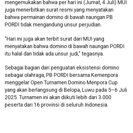
mengemukakan bahwa per hari ini (Jumat, 4 Juli) MUI
juga menerbitkan surat resmi yang menyatakan
bahwa permainan domino di bawah naungan PB
PORDI tidak mengandung unsur perjudian.
"Hari ini juga akan terbit surat dari MUI yang
menyatakan bahwa domino di bawah naungan PORDI
itu halal dan tidak ada unsur judi," tegasnya.
Sebagai bagian dari penguatan eksistensi domino
sebagai olahraga, PB PORDI bersama Kemenpora
menggelar Open Turnamen Domino Menpora Cup
yang akan berlangsung di Belopa, Luwu pada 5–6 Juli
2025. Turnamen ini akan diikuti lebih dari 3.000
peserta dari 16 provinsi di seluruh Indonesia.