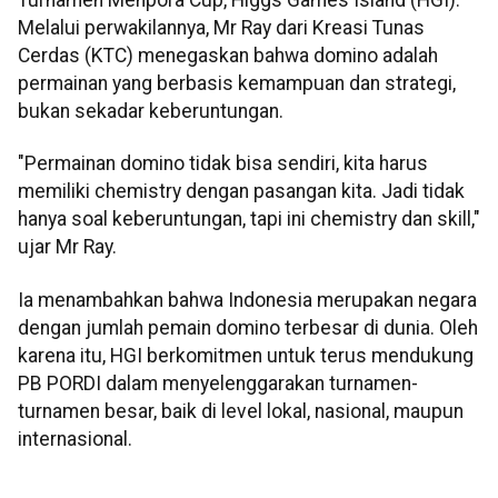
Turnamen Menpora Cup, Higgs Games Island (HGI).
Melalui perwakilannya, Mr Ray dari Kreasi Tunas
Cerdas (KTC) menegaskan bahwa domino adalah
permainan yang berbasis kemampuan dan strategi,
bukan sekadar keberuntungan.
"Permainan domino tidak bisa sendiri, kita harus
memiliki chemistry dengan pasangan kita. Jadi tidak
hanya soal keberuntungan, tapi ini chemistry dan skill,"
ujar Mr Ray.
Ia menambahkan bahwa Indonesia merupakan negara
dengan jumlah pemain domino terbesar di dunia. Oleh
karena itu, HGI berkomitmen untuk terus mendukung
PB PORDI dalam menyelenggarakan turnamen-
turnamen besar, baik di level lokal, nasional, maupun
internasional.