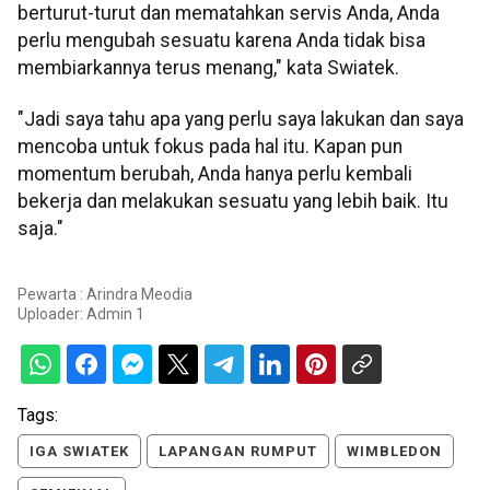
berturut-turut dan mematahkan servis Anda, Anda
perlu mengubah sesuatu karena Anda tidak bisa
membiarkannya terus menang," kata Swiatek.
"Jadi saya tahu apa yang perlu saya lakukan dan saya
mencoba untuk fokus pada hal itu. Kapan pun
momentum berubah, Anda hanya perlu kembali
bekerja dan melakukan sesuatu yang lebih baik. Itu
saja."
Pewarta : Arindra Meodia
Uploader:
Admin 1
Tags:
IGA SWIATEK
LAPANGAN RUMPUT
WIMBLEDON