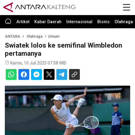
Artikel
Kabar Daerah
Internasional
Bisnis
Olahraga
ANTARA
Olahraga
Umum
Swiatek lolos ke semifinal Wimbledon
pertamanya
Kamis, 10 Juli 2025 07:58 WIB