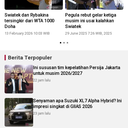
Swiatek dan Rybakina
Pegula rebut gelar ketiga
tersingkir dari WTA 1000
musim ini usai kalahkan
Doha
Swiatek
13 February 2026 10:03 WIB
29 June 2025 7:26 WIB, 2025
Berita Terpopuler
Ini sususan tim kepelatihan Persija Jakarta
untuk musim 2026/2027
22 jam lalu
Senyaman apa Suzuki XL7 Alpha Hybrid? Ini
impresi singkat di GIIAS 2026
23 jam lalu