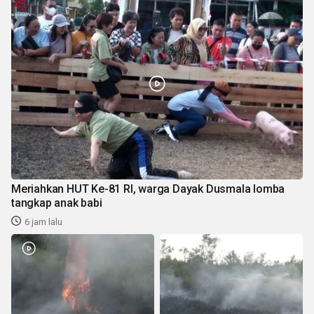
Meriahkan HUT Ke-81 RI, warga Dayak Dusmala lomba
tangkap anak babi
6 jam lalu