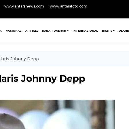
www.antaranews.com
www.antarafoto.com
A
NASIONAL
ARTIKEL
KABAR DAERAH
INTERNASIONAL
BISNIS
OLAH
erlaris Johnny Depp
rlaris Johnny Depp