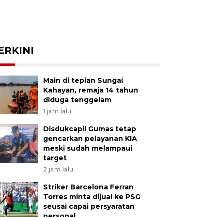
ERKINI
Main di tepian Sungai
Kahayan, remaja 14 tahun
diduga tenggelam
1 jam lalu
Disdukcapil Gumas tetap
gencarkan pelayanan KIA
meski sudah melampaui
target
2 jam lalu
Striker Barcelona Ferran
Torres minta dijual ke PSG
seusai capai persyaratan
personal