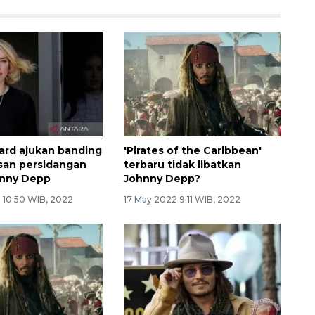
rd ajukan banding
'Pirates of the Caribbean'
san persidangan
terbaru tidak libatkan
hnny Depp
Johnny Depp?
2 10:50 WIB, 2022
17 May 2022 9:11 WIB, 2022