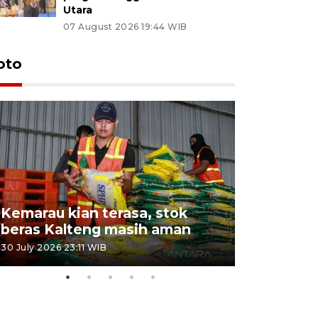
Utara
07 August 2026 19:44 WIB
oto
Kemarau kian terasa, stok
Pemadama
beras Kalteng masih aman
dan lahan
30 July 2026 23:11 WIB
30 July 2026 