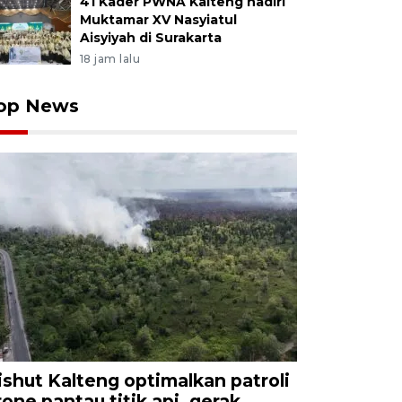
41 Kader PWNA Kalteng hadiri
Muktamar XV Nasyiatul
Aisyiyah di Surakarta
18 jam lalu
op News
ishut Kalteng optimalkan patroli
rone pantau titik api, gerak