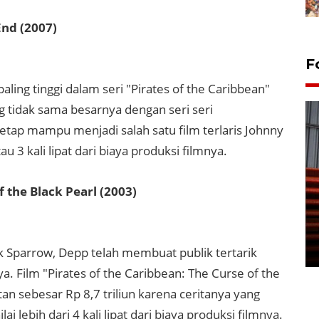
End (2007)
F
aling tinggi dalam seri "Pirates of the Caribbean"
g tidak sama besarnya dengan seri seri
tetap mampu menjadi salah satu film terlaris Johnny
u 3 kali lipat dari biaya produksi filmnya.
f the Black Pearl (2003)
Prediksi puncak musim
kemarau di Kalimantan
Tengah
22 July 2026 17:18 WIB
 Sparrow, Depp telah membuat publik tertarik
a. Film "Pirates of the Caribbean: The Curse of the
n sebesar Rp 8,7 triliun karena ceritanya yang
 lebih dari 4 kali lipat dari biaya produksi filmnya.