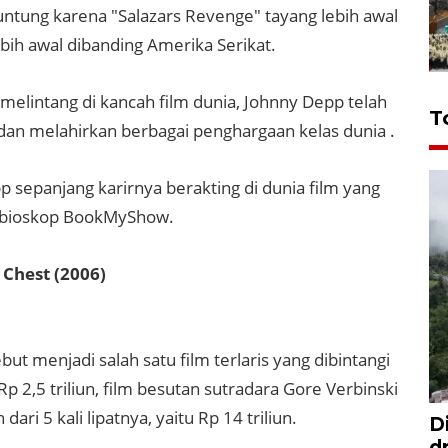
ntung karena "Salazars Revenge" tayang lebih awal
ebih awal dibanding Amerika Serikat.
elintang di kancah film dunia, Johnny Depp telah
T
dan melahirkan berbagai penghargaan kelas dunia .
pp sepanjang karirnya berakting di dunia film yang
et bioskop BookMyShow.
 Chest (2006)
but menjadi salah satu film terlaris yang dibintangi
 2,5 triliun, film besutan sutradara Gore Verbinski
i 5 kali lipatnya, yaitu Rp 14 triliun.
D
d