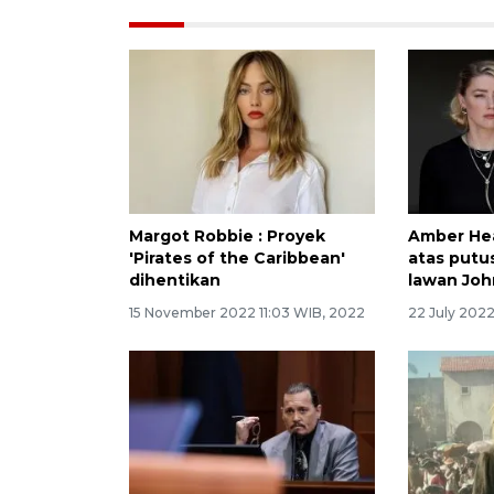
Margot Robbie : Proyek
Amber Hea
'Pirates of the Caribbean'
atas putu
dihentikan
lawan Jo
15 November 2022 11:03 WIB, 2022
22 July 202