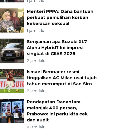
1 jam lalu
Menteri PPPA: Dana bantuan
perkuat pemulihan korban
kekerasan seksual
1 jam lalu
Senyaman apa Suzuki XL7
Alpha Hybrid? Ini impresi
singkat di GIIAS 2026
2 jam lalu
Ismael Bennacer resmi
tinggalkan AC Milan usai tujuh
tahun merumput di San Siro
2 jam lalu
Pendapatan Danantara
melonjak 400 persen,
Prabowo: Ini perlu kita cek
dan audit
8 jam lalu