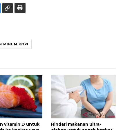
N MINUM KOPI
n vitamin D untuk
Hindari makanan ultra-
risiko kanker usus
olahan untuk cegah kanker