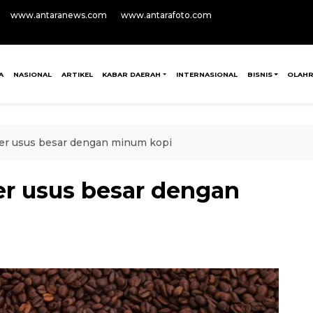
www.antaranews.com
www.antarafoto.com
A
NASIONAL
ARTIKEL
KABAR DAERAH
INTERNASIONAL
BISNIS
OLAH
ker usus besar dengan minum kopi
er usus besar dengan