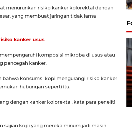
at menurunkan risiko kanker kolorektal dengan
esar, yang membuat jaringan tidak lama
F
.
risiko kanker usus
 mempengaruhi komposisi mikroba di usus atau
 pencegah kanker.
Prediksi puncak musim
bahwa konsumsi kopi mengurangi risiko kanker
kemarau di Kalimantan
nemukan hubungan seperti itu.
Tengah
22 July 2026 17:18 WIB
ang dengan kanker kolorektal, kata para peneliti
an sajian kopi yang mereka minum jadi masih