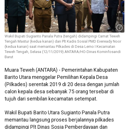
Wakil Bupati Sugianto Panala Putra (tengah) didampingi Camat Teweh
Tengah Mastur (kedua kanan) dan Plt Kadis Sosial PMD Eveready Noor
(kedua kanan) saat memantau Pilkades di Desa Lemo I Kecamatan
Teweh Tengah, Selasa (12/11/2019).ANTARA/HO-Dinas Kominfosandi
Barut
Muara Teweh (ANTARA) - Pemerintahan Kabupaten
Barito Utara menggelar Pemilihan Kepala Desa
(Pilkades) serentak 2019 di 20 desa dengan jumlah
calon kepala desa sebanyak 75 orang tersebar di
tujuh dari sembilan kecamatan setempat.
Wakil Bupati Barito Utara Sugianto Panala Putra
memantau langsung proses berjalannya pilkades
didampingi Plt Dinas Sosia Pemberdayaan dan