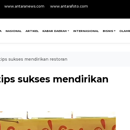
www.antaranews.com
www.antarafoto.com
A
NASIONAL
ARTIKEL
KABAR DAERAH
INTERNASIONAL
BISNIS
OLAH
tips sukses mendirikan restoran
tips sukses mendirikan