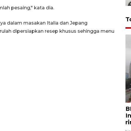
ah pesaing," kata dia.
T
nya dalam masakan Italia dan Jepang
arulah dipersiapkan resep khusus sehingga menu
B
I
r