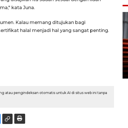
ma," kata Juna.
sumen. Kalau memang ditujukan bagi
rtifikat halal menjadi hal yang sangat penting.
Prediksi puncak musim
kemarau di Kalimantan
Tengah
22 July 2026 17:18 WIB
g atau pengindeksan otomatis untuk AI di situs web ini tanpa