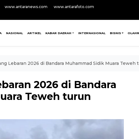
www.antaranews.com
www.antarafoto.com
A
NASIONAL
ARTIKEL
KABAR DAERAH
INTERNASIONAL
BISNIS
OLAH
ng Lebaran 2026 di Bandara Muhammad Sidik Muara Teweh 
baran 2026 di Bandara
uara Teweh turun