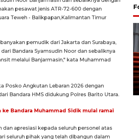
sudin Noor Banjarmasin dan sebaliknya dengan
F
nakan pesawat jenis ATR-72-600 dengan
ara Teweh - Balikpapan,Kalimantan Timur
banyakan pemudik dari Jakarta dan Surabaya,
 dari Bandara Syamsudin Noor dan sebaliknya
ansit melalui Banjarmasin," kata Muhammad
Prediksi puncak musim
kemarau di Kalimantan
Tengah
a Posko Angkutan Lebaran 2026 dengan
22 July 2026 17:18 WIB
dari Bandara HMS didukung Polres Barito Utara.
an ke Bandara Muhammad Sidik mulai ramai
dan apresiasi kepada seluruh personel atas
ri seluruh pihak yang telah dibangun dalam