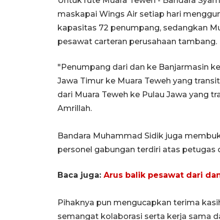
Untuk rute Muara Teweh - Bandara Syam
maskapai Wings Air setiap hari menggu
kapasitas 72 penumpang, sedangkan Mu
pesawat carteran perusahaan tambang.
"Penumpang dari dan ke Banjarmasin ke
Jawa Timur ke Muara Teweh yang transit
dari Muara Teweh ke Pulau Jawa yang tr
Amrillah.
Bandara Muhammad Sidik juga membuk
personel gabungan terdiri atas petugas 
Baca juga:
Arus balik pesawat dari d
Pihaknya pun mengucapkan terima kasih 
semangat kolaborasi serta kerja sama da