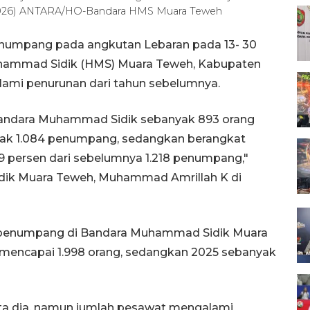
/2026) ANTARA/HO-Bandara HMS Muara Teweh
numpang pada angkutan Lebaran pada 13- 30
Muhammad Sidik (HMS) Muara Teweh, Kabupaten
lami penurunan dari tahun sebelumnya.
Bandara Muhammad Sidik sebanyak 893 orang
nyak 1.084 penumpang, sedangkan berangkat
09 persen dari sebelumnya 1.218 penumpang,"
dik Muara Teweh, Muhammad Amrillah K di
ah penumpang di Bandara Muhammad Sidik Muara
 mencapai 1.998 orang, sedangkan 2025 sebanyak
ta dia, namun jumlah pesawat mengalami