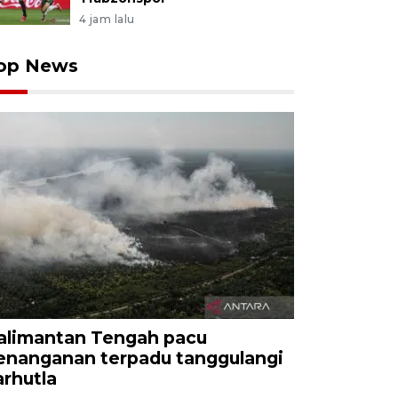
4 jam lalu
op News
alimantan Tengah pacu
enanganan terpadu tanggulangi
arhutla