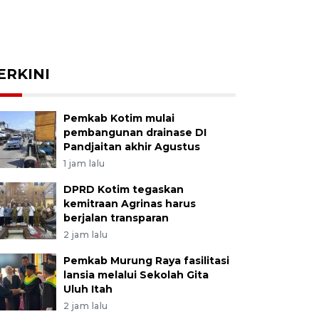
ERKINI
Pemkab Kotim mulai
pembangunan drainase DI
Pandjaitan akhir Agustus
1 jam lalu
DPRD Kotim tegaskan
kemitraan Agrinas harus
berjalan transparan
2 jam lalu
Pemkab Murung Raya fasilitasi
lansia melalui Sekolah Gita
Uluh Itah
2 jam lalu