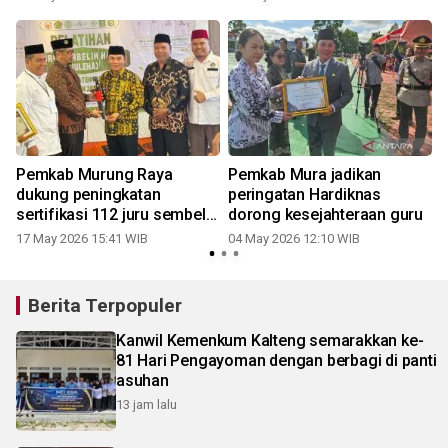
Pemkab Murung Raya
Pemkab Mura jadikan
dukung peningkatan
peringatan Hardiknas
sertifikasi 112 juru sembelih
dorong kesejahteraan guru
halal
17 May 2026 15:41 WIB
04 May 2026 12:10 WIB
Berita Terpopuler
Kanwil Kemenkum Kalteng semarakkan ke-
81 Hari Pengayoman dengan berbagi di panti
asuhan
13 jam lalu