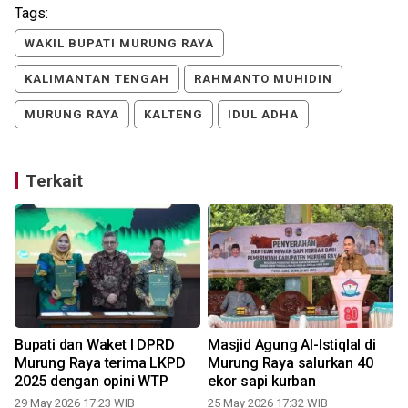
Tags:
WAKIL BUPATI MURUNG RAYA
KALIMANTAN TENGAH
RAHMANTO MUHIDIN
MURUNG RAYA
KALTENG
IDUL ADHA
Terkait
Bupati dan Waket I DPRD
Masjid Agung Al-Istiqlal di
Murung Raya terima LKPD
Murung Raya salurkan 40
2025 dengan opini WTP
ekor sapi kurban
29 May 2026 17:23 WIB
25 May 2026 17:32 WIB
2