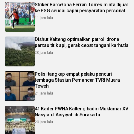
Striker Barcelona Ferran Torres minta dijual
ke PSG seusai capai persyaratan personal
11 jam lalu
Dishut Kalteng optimalkan patroli drone
pantau titik api, gerak cepat tangani karhutla
23 jam lalu
Polisi tangkap empat pelaku pencuri
tembaga Stasiun Pemancar TVRI Muara
Teweh
21 jam lalu
41 Kader PWNA Kalteng hadiri Muktamar XV
Nasyiatul Aisyiyah di Surakarta
20 jam lalu