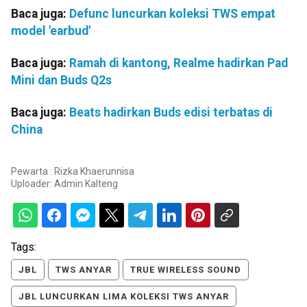
Baca juga:
Defunc luncurkan koleksi TWS empat
model 'earbud'
Baca juga:
Ramah di kantong, Realme hadirkan Pad
Mini dan Buds Q2s
Baca juga:
Beats hadirkan Buds edisi terbatas di
China
Pewarta : Rizka Khaerunnisa
Uploader:
Admin Kalteng
Tags:
JBL
TWS ANYAR
TRUE WIRELESS SOUND
JBL LUNCURKAN LIMA KOLEKSI TWS ANYAR