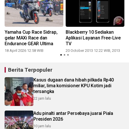
Yamaha Cup Race Sidrap,
Blackberry 10 Sediakan
gelar MAXi Race dan
Aplikasi Layanan Free-Live
Endurance GEAR Ultima
TV
18 April 2026 12:58 WIB
20 October 2013 12:22 WIB, 2013
3
Berita Terpopuler
Kasus dugaan dana hibah pilkada Rp40
miliar, lima komisioner KPU Kotim jadi
tersangka
22 jam lalu
Adu pinalti antar Persebaya juarai Piala
Presiden 2026
10 jam lalu