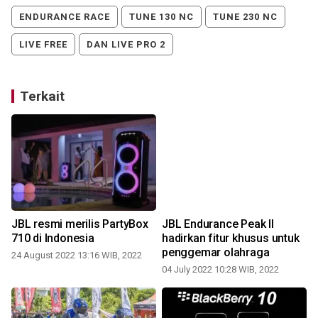
ENDURANCE RACE
TUNE 130 NC
TUNE 230 NC
LIVE FREE
DAN LIVE PRO 2
Terkait
JBL resmi merilis PartyBox
JBL Endurance Peak II
710 di Indonesia
hadirkan fitur khusus untuk
penggemar olahraga
24 August 2022 13:16 WIB, 2022
3
04 July 2022 10:28 WIB, 2022