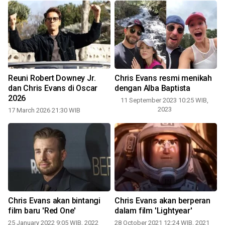
Reuni Robert Downey Jr.
Chris Evans resmi menikah
n
dan Chris Evans di Oscar
dengan Alba Baptista
2026
11 September 2023 10:25 WIB,
2023
17 March 2026 21:30 WIB
Chris Evans akan bintangi
Chris Evans akan berperan
n
film baru 'Red One'
dalam film 'Lightyear'
25 January 2022 9:05 WIB, 2022
28 October 2021 12:24 WIB, 2021