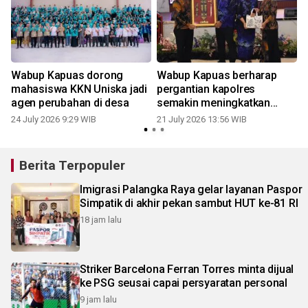
Wabup Kapuas dorong
Wabup Kapuas berharap
mahasiswa KKN Uniska jadi
pergantian kapolres
agen perubahan di desa
semakin meningkatkan
sinergi menjaga kamtibmas
24 July 2026 9:29 WIB
21 July 2026 13:56 WIB
Berita Terpopuler
Imigrasi Palangka Raya gelar layanan Paspor
Simpatik di akhir pekan sambut HUT ke-81 RI
18 jam lalu
Striker Barcelona Ferran Torres minta dijual
ke PSG seusai capai persyaratan personal
9 jam lalu