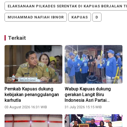
ELAKSANAAN PILKADES SERENTAK DI KAPUAS BERJALAN 
MUHAMMAD NAFIAH IBNOR
KAPUAS
D
Terkait
Pemkab Kapuas dukung
Wabup Kapuas dukung
kebijakan penanggulangan
gerakan Langit Biru
karhutla
Indonesia Asri Partai
Demokrat
03 August 2026 16:31 WIB
31 July 2026 15:15 WIB
1