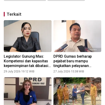
Terkait
Legislator Gunung Mas:
DPRD Gumas berharap
Kompetensi dan kapasitas
pejabat baru mampu
kepemimpinan tak dibatasi
tingkatkan pelayanan
gender
kesehatan masyarakat
29 July 2026 19:12 WIB
27 July 2026 15:38 WIB
2