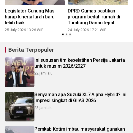
Legislator Gunung Mas
DPRD Gumas pastikan
harap kinerja lurah baru
program bedah rumah di
lebih baik
Tumbang Danau tepat
sasaran
25 July 2026 13:26 WIB
24 July 2026 17:21 WIB
2
Berita Terpopuler
Ini sususan tim kepelatihan Persija Jakarta
untuk musim 2026/2027
22 jam lalu
Senyaman apa Suzuki XL7 Alpha Hybrid? Ini
impresi singkat di GIIAS 2026
23 jam lalu
Pemkab Kotim imbau masyarakat gunakan