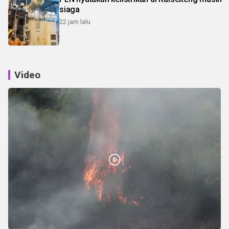
siaga
22 jam lalu
Video