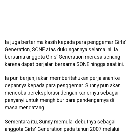
Ia juga berterima kasih kepada para penggemar Girls’
Generation, SONE atas dukungannya selama ini. Ia
bersama anggota Girls’ Generation merasa senang
karena dapat berjalan bersama SONE hingga saat ini.
Ia pun berjanji akan memberitahukan perjalanan ke
depannya kepada para penggemar. Sunny pun akan
mencoba bereksplorasi dengan kariernya sebagai
penyanyi untuk menghibur para pendengarnya di
masa mendatang.
Sementara itu, Sunny memulai debutnya sebagai
anggota Girls' Generation pada tahun 2007 melalui