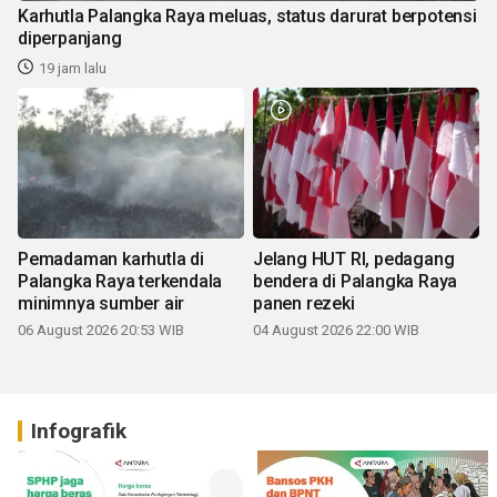
Karhutla Palangka Raya meluas, status darurat berpotensi
diperpanjang
19 jam lalu
Pemadaman karhutla di
Jelang HUT RI, pedagang
Palangka Raya terkendala
bendera di Palangka Raya
minimnya sumber air
panen rezeki
06 August 2026 20:53 WIB
04 August 2026 22:00 WIB
Infografik