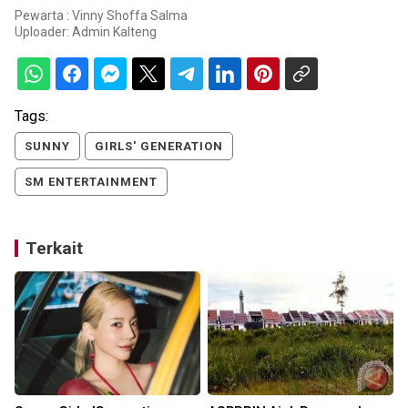
Pewarta : Vinny Shoffa Salma
Uploader:
Admin Kalteng
Tags:
SUNNY
GIRLS' GENERATION
SM ENTERTAINMENT
Terkait