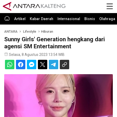
Artikel
Kabar Daerah
Internasional
Bisnis
Olahraga
ANTARA
Lifestyle
Hiburan
Sunny Girls' Generation hengkang dari
agensi SM Entertainment
Selasa, 8 Agustus 2023 13:54 WIB