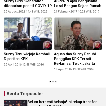
Sunny Girls 'Generation
ASPPRIN Ajak Pengusaha
dikabarkan positif COVID-19
Lokal Bangun Sejuta Rumah
r
25 August 2022 14:48 WIB, 2022
21 February 2017 10:23 WIB, 2017
Sunny Tanuwidjaja Kembali
Aguan dan Sunny Penuhi
Diperiksa KPK
Panggilan KPK Terkait
Reklamasi Teluk Jakarta
25 April 2016 12:43 WIB, 2016
13 April 2016 13:00 WIB, 2016
Berita Terpopuler
Belum berhenti belanja! Ini rekap transfer