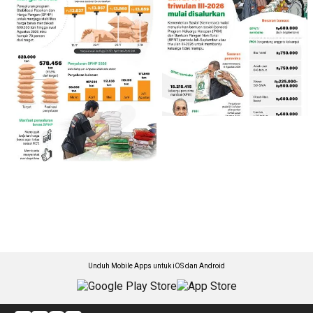
Unduh Mobile Apps untuk iOS dan Android