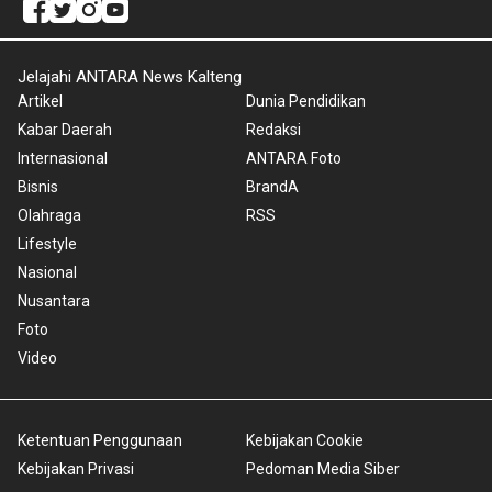
Jelajahi ANTARA News Kalteng
Artikel
Dunia Pendidikan
Kabar Daerah
Redaksi
Internasional
ANTARA Foto
Bisnis
BrandA
Olahraga
RSS
Lifestyle
Nasional
Nusantara
Foto
Video
Ketentuan Penggunaan
Kebijakan Cookie
Kebijakan Privasi
Pedoman Media Siber