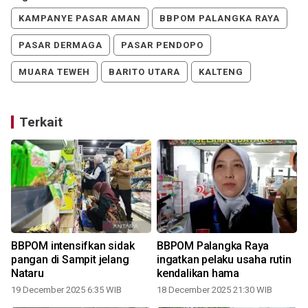
KAMPANYE PASAR AMAN
BBPOM PALANGKA RAYA
PASAR DERMAGA
PASAR PENDOPO
MUARA TEWEH
BARITO UTARA
KALTENG
Terkait
BBPOM intensifkan sidak
BBPOM Palangka Raya
pangan di Sampit jelang
ingatkan pelaku usaha rutin
Nataru
kendalikan hama
19 December 2025 6:35 WIB
18 December 2025 21:30 WIB
1