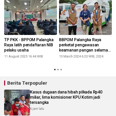
TP PKK - BPPOM Palangka
BBPOM Palangka Raya
Raya latih pendaftaran NIB
perketat pengawasan
r
pelaku usaha
keamanan pangan selama
Ramadhan
11 August 2025 16:44 WIB
13 March 2024 6:20 WIB, 2024
0
Berita Terpopuler
Kasus dugaan dana hibah pilkada Rp40
miliar, lima komisioner KPU Kotim jadi
tersangka
6 jam lalu