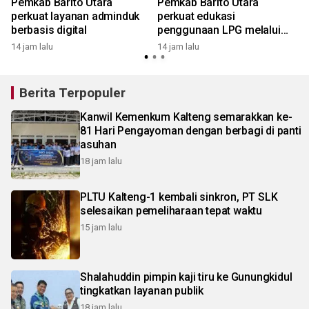
Pemkab Barito Utara
Pemkab Barito Utara
perkuat layanan adminduk
perkuat edukasi
berbasis digital
penggunaan LPG melalui
1
ASN
14 jam lalu
14 jam lalu
Berita Terpopuler
Kanwil Kemenkum Kalteng semarakkan ke-
81 Hari Pengayoman dengan berbagi di panti
asuhan
18 jam lalu
PLTU Kalteng-1 kembali sinkron, PT SLK
selesaikan pemeliharaan tepat waktu
15 jam lalu
Shalahuddin pimpin kaji tiru ke Gunungkidul
tingkatkan layanan publik
18 jam lalu