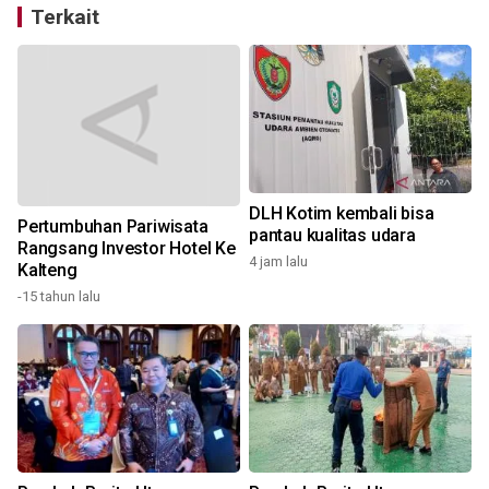
Terkait
DLH Kotim kembali bisa
Pertumbuhan Pariwisata
pantau kualitas udara
Rangsang Investor Hotel Ke
4 jam lalu
Kalteng
1
-15 tahun lalu