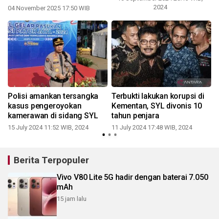
2024
04 November 2025 17:50 WIB
0
Polisi amankan tersangka
Terbukti lakukan korupsi di
kasus pengeroyokan
Kementan, SYL divonis 10
kamerawan di sidang SYL
tahun penjara
15 July 2024 11:52 WIB, 2024
11 July 2024 17:48 WIB, 2024
0
Berita Terpopuler
Vivo V80 Lite 5G hadir dengan baterai 7.050
mAh
15 jam lalu