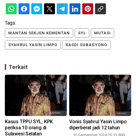
Tags:
MANTAN SEKJEN KEMENTAN
SYL
MUTASI
SYAHRUL YASIN LIMPO
KASDI SUBAGYONO
Terkait
Kasus TPPU SYL, KPK
Vonis Syahrul Yasin Limpo
periksa 10 orang di
diperberat jadi 12 tahun
Sulawesi Selatan
10 September 2024 20:13 WIB,