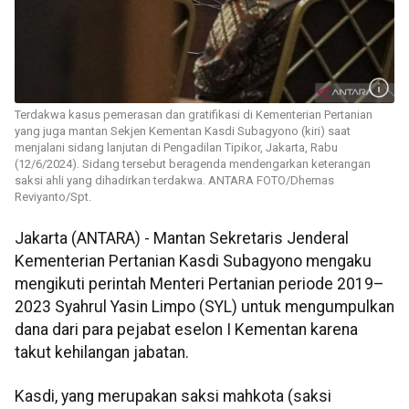
Terdakwa kasus pemerasan dan gratifikasi di Kementerian Pertanian
yang juga mantan Sekjen Kementan Kasdi Subagyono (kiri) saat
menjalani sidang lanjutan di Pengadilan Tipikor, Jakarta, Rabu
(12/6/2024). Sidang tersebut beragenda mendengarkan keterangan
saksi ahli yang dihadirkan terdakwa. ANTARA FOTO/Dhemas
Reviyanto/Spt.
Jakarta (ANTARA) - Mantan Sekretaris Jenderal
Kementerian Pertanian Kasdi Subagyono mengaku
mengikuti perintah Menteri Pertanian periode 2019–
2023 Syahrul Yasin Limpo (SYL) untuk mengumpulkan
dana dari para pejabat eselon I Kementan karena
takut kehilangan jabatan.
Kasdi, yang merupakan saksi mahkota (saksi