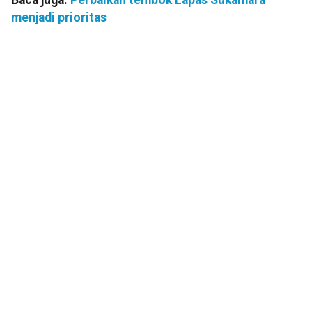
Baca juga:
Perbaikan tembok Lapas Sukamara
menjadi prioritas