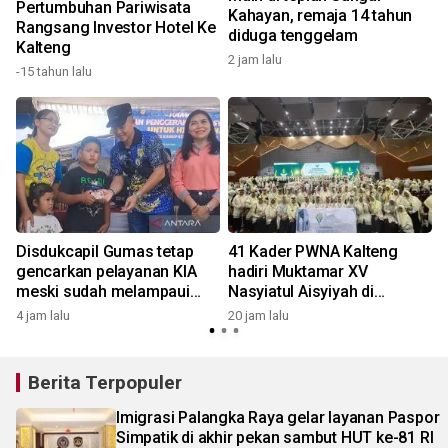
Pertumbuhan Pariwisata
Kahayan, remaja 14 tahun
Rangsang Investor Hotel Ke
diduga tenggelam
Kalteng
2 jam lalu
2
-15 tahun lalu
Disdukcapil Gumas tetap
41 Kader PWNA Kalteng
gencarkan pelayanan KIA
hadiri Muktamar XV
meski sudah melampaui
Nasyiatul Aisyiyah di
2
target
Surakarta
4 jam lalu
20 jam lalu
Berita Terpopuler
Imigrasi Palangka Raya gelar layanan Paspor
Simpatik di akhir pekan sambut HUT ke-81 RI