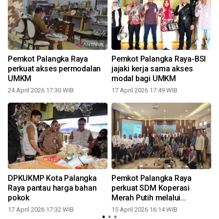
Pemkot Palangka Raya
Pemkot Palangka Raya-BSI
perkuat akses permodalan
jajaki kerja sama akses
UMKM
modal bagi UMKM
24 April 2026 17:30 WIB
17 April 2026 17:49 WIB
DPKUKMP Kota Palangka
Pemkot Palangka Raya
Raya pantau harga bahan
perkuat SDM Koperasi
pokok
Merah Putih melalui
pelatihan
17 April 2026 17:32 WIB
15 April 2026 16:14 WIB