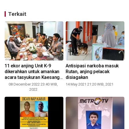
Terkait
11 ekor anjing Unit K-9
Antisipasi narkoba masuk
dikerahkan untuk amankan
Rutan, anjing pelacak
acara tasyukuran Kaesang-
disiagakan
Erina
08 December 2022 23:40 WIB,
14 May 2021 21:20 WIB, 2021
0
2022