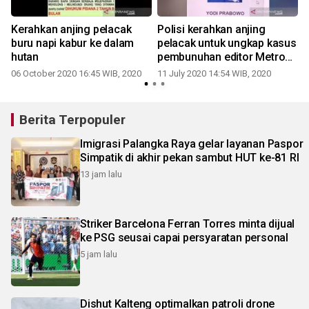
Kerahkan anjing pelacak
Polisi kerahkan anjing
buru napi kabur ke dalam
pelacak untuk ungkap kasus
l
hutan
pembunuhan editor Metro
TV
06 October 2020 16:45 WIB, 2020
11 July 2020 14:54 WIB, 2020
Berita Terpopuler
Imigrasi Palangka Raya gelar layanan Paspor
Simpatik di akhir pekan sambut HUT ke-81 RI
13 jam lalu
Striker Barcelona Ferran Torres minta dijual
ke PSG seusai capai persyaratan personal
5 jam lalu
Dishut Kalteng optimalkan patroli drone