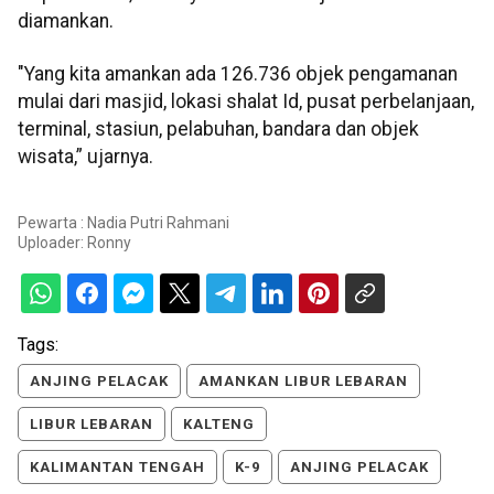
diamankan.
"Yang kita amankan ada 126.736 objek pengamanan
mulai dari masjid, lokasi shalat Id, pusat perbelanjaan,
terminal, stasiun, pelabuhan, bandara dan objek
wisata,” ujarnya.
Pewarta : Nadia Putri Rahmani
Uploader:
Ronny
Tags:
ANJING PELACAK
AMANKAN LIBUR LEBARAN
LIBUR LEBARAN
KALTENG
KALIMANTAN TENGAH
K-9
ANJING PELACAK