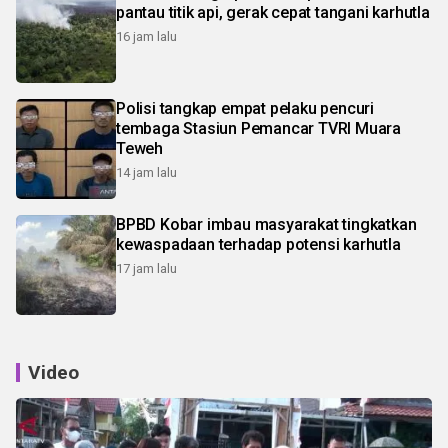
pantau titik api, gerak cepat tangani karhutla
16 jam lalu
Polisi tangkap empat pelaku pencuri
tembaga Stasiun Pemancar TVRI Muara
Teweh
14 jam lalu
BPBD Kobar imbau masyarakat tingkatkan
kewaspadaan terhadap potensi karhutla
17 jam lalu
Video