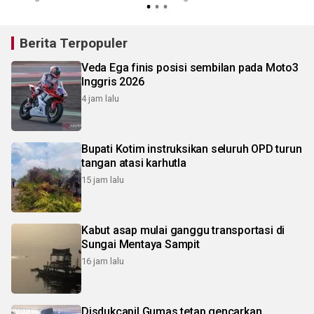
Berita Terpopuler
Veda Ega finis posisi sembilan pada Moto3
Inggris 2026
4 jam lalu
Bupati Kotim instruksikan seluruh OPD turun
tangan atasi karhutla
15 jam lalu
Kabut asap mulai ganggu transportasi di
Sungai Mentaya Sampit
16 jam lalu
Disdukcapil Gumas tetap gencarkan