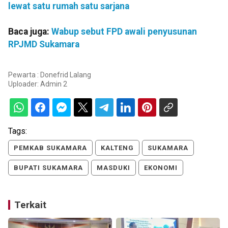
lewat satu rumah satu sarjana
Baca juga:
Wabup sebut FPD awali penyusunan
RPJMD Sukamara
Pewarta : Donefrid Lalang
Uploader:
Admin 2
Tags:
PEMKAB SUKAMARA
KALTENG
SUKAMARA
BUPATI SUKAMARA
MASDUKI
EKONOMI
Terkait