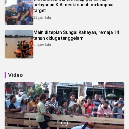
pelayanan KIA meski sudah melampaui
target
22 jam lalu
Main di tepian Sungai Kahayan, remaja 14
tahun diduga tenggelam
20 jam lalu
Video