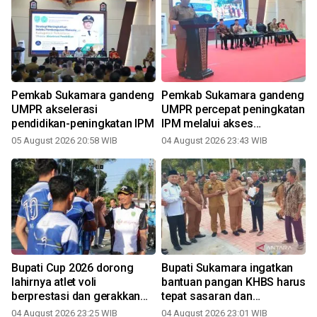
Pemkab Sukamara gandeng
Pemkab Sukamara gandeng
UMPR akselerasi
UMPR percepat peningkatan
pendidikan-peningkatan IPM
IPM melalui akses
pendidikan
05 August 2026 20:58 WIB
04 August 2026 23:43 WIB
Bupati Cup 2026 dorong
Bupati Sukamara ingatkan
a
lahirnya atlet voli
bantuan pangan KHBS harus
berprestasi dan gerakkan
tepat sasaran dan
2
ekonomi daerah
transparan
04 August 2026 23:25 WIB
04 August 2026 23:01 WIB