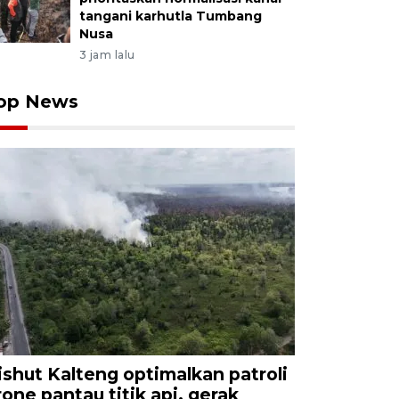
tangani karhutla Tumbang
Nusa
3 jam lalu
op News
ishut Kalteng optimalkan patroli
rone pantau titik api, gerak