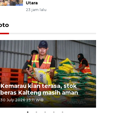
Utara
23 jam lalu
oto
Kemarau kian terasa, stok
Pemadama
beras Kalteng masih aman
dan lahan
30 July 2026 23:11 WIB
30 July 2026 