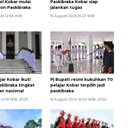
l Kobar mulai
Paskibraka Kobar siap
lon Paskibraka
jalankan tugas
26 12:58 WIB
15 August 2025 15:47 WIB
ar Kobar ikuti
Pj Bupati resmi kukuhkan 70
skibraka tingkat
pelajar Kobar terpilih jadi
an nasional
paskibraka
 4:59 WIB, 2025
16 August 2024 15:04 WIB, 2024