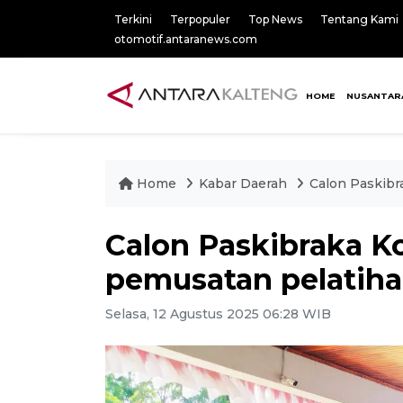
Terkini
Terpopuler
Top News
Tentang Kami
otomotif.antaranews.com
HOME
NUSANTAR
Home
Kabar Daerah
Calon Paskibr
Calon Paskibraka Ko
pemusatan pelatih
Selasa, 12 Agustus 2025 06:28 WIB