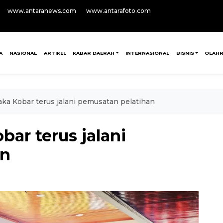
www.antaranews.com
www.antarafoto.com
A
NASIONAL
ARTIKEL
KABAR DAERAH
INTERNASIONAL
BISNIS
OLAH
aka Kobar terus jalani pemusatan pelatihan
bar terus jalani
an