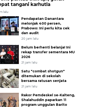
epat tangani karhutla
am lalu
Pendapatan Danantara
melonjak 400 persen,
Prabowo: Ini perlu kita cek
dan audit
20 jam lalu
Belum berhenti belanja! Ini
rekap transfer sementara MU
2026
21 jam lalu
Satu "combat shotgun"
ditemukan di sekolah
bersama ratusan senjata
21 jam lalu
Rakor Pemdeskel se-Kalteng,
Shalahuddin paparkan 11
program unggulan Barito