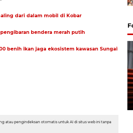
aling dari dalam mobil di Kobar
F
 pengibaran bendera merah putih
000 benih ikan jaga ekosistem kawasan Sungai
Prediksi puncak musim
kemarau di Kalimantan
Tengah
22 July 2026 17:18 WIB
g atau pengindeksan otomatis untuk AI di situs web ini tanpa