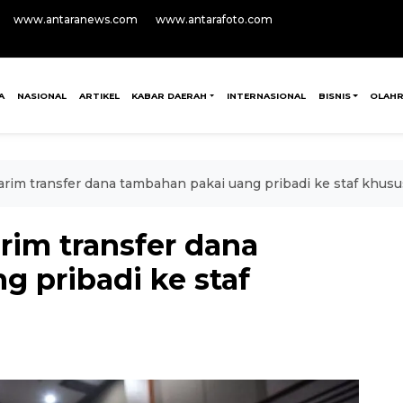
www.antaranews.com
www.antarafoto.com
A
NASIONAL
ARTIKEL
KABAR DAERAH
INTERNASIONAL
BISNIS
OLAH
rim transfer dana tambahan pakai uang pribadi ke staf khusu
rim transfer dana
 pribadi ke staf