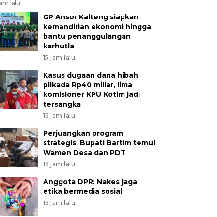
jam lalu
GP Ansor Kalteng siapkan
kemandirian ekonomi hingga
bantu penanggulangan
karhutla
15 jam lalu
Kasus dugaan dana hibah
pilkada Rp40 miliar, lima
komisioner KPU Kotim jadi
tersangka
16 jam lalu
Perjuangkan program
strategis, Bupati Bartim temui
Wamen Desa dan PDT
16 jam lalu
Anggota DPR: Nakes jaga
etika bermedia sosial
16 jam lalu