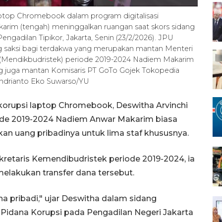
ptop Chromebook dalam program digitalisasi
arim (tengah) meninggalkan ruangan saat skors sidang
ngadilan Tipikor, Jakarta, Senin (23/2/2026). JPU
 saksi bagi terdakwa yang merupakan mantan Menteri
 (Mendikbudristek) periode 2019-2024 Nadiem Makarim
ng juga mantan Komisaris PT GoTo Gojek Tokopedia
ndrianto Eko Suwarso/YU
korupsi laptop Chromebook, Deswitha Arvinchi
de 2019-2024 Nadiem Anwar Makarim biasa
 uang pribadinya untuk lima staf khususnya.
retaris Kemendibudristek periode 2019-2024, ia
lakukan transfer dana tersebut.
ana pribadi," ujar Deswitha dalam sidang
 Pidana Korupsi pada Pengadilan Negeri Jakarta