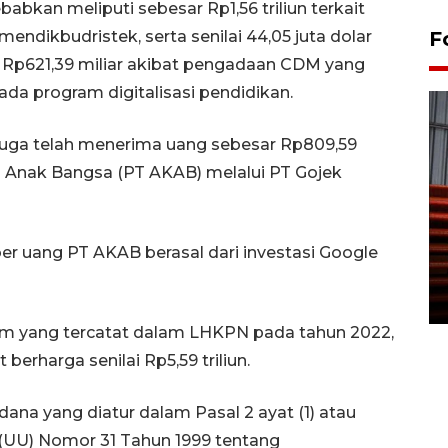
babkan meliputi sebesar Rp1,56 triliun terkait
endikbudristek, serta senilai 44,05 juta dolar
F
n Rp621,39 miliar akibat pengadaan CDM yang
ada program digitalisasi pendidikan.
uga telah menerima uang sebesar Rp809,59
rya Anak Bangsa (PT AKAB) melalui PT Gojek
Prediksi puncak musim
kemarau di Kalimantan
r uang PT AKAB berasal dari investasi Google
Tengah
22 July 2026 17:18 WIB
diem yang tercatat dalam LHKPN pada tahun 2022,
 berharga senilai Rp5,59 triliun.
na yang diatur dalam Pasal 2 ayat (1) atau
 (UU) Nomor 31 Tahun 1999 tentang