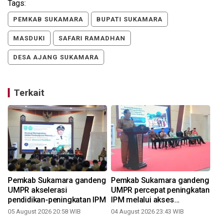
Tags:
PEMKAB SUKAMARA
BUPATI SUKAMARA
MASDUKI
SAFARI RAMADHAN
DESA AJANG SUKAMARA
Terkait
Pemkab Sukamara gandeng
Pemkab Sukamara gandeng
UMPR akselerasi
UMPR percepat peningkatan
pendidikan-peningkatan IPM
IPM melalui akses
pendidikan
05 August 2026 20:58 WIB
04 August 2026 23:43 WIB