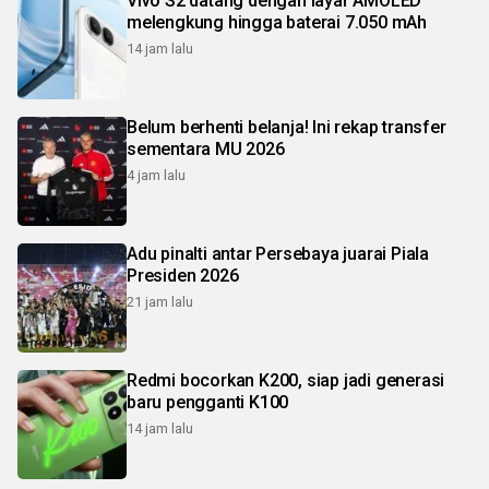
Vivo S2 datang dengan layar AMOLED
melengkung hingga baterai 7.050 mAh
14 jam lalu
Belum berhenti belanja! Ini rekap transfer
sementara MU 2026
4 jam lalu
Adu pinalti antar Persebaya juarai Piala
Presiden 2026
21 jam lalu
Redmi bocorkan K200, siap jadi generasi
baru pengganti K100
14 jam lalu