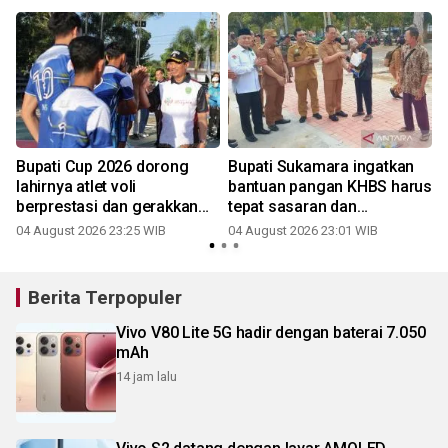
Bupati Cup 2026 dorong
Bupati Sukamara ingatkan
a
lahirnya atlet voli
bantuan pangan KHBS harus
berprestasi dan gerakkan
tepat sasaran dan
2
ekonomi daerah
transparan
04 August 2026 23:25 WIB
04 August 2026 23:01 WIB
Berita Terpopuler
Vivo V80 Lite 5G hadir dengan baterai 7.050
mAh
14 jam lalu