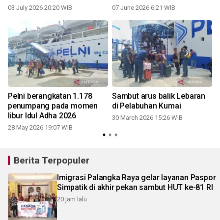
2026
03 July 2026 20:20 WIB
07 June 2026 6:21 WIB
Pelni berangkatan 1.178
Sambut arus balik Lebaran
penumpang pada momen
di Pelabuhan Kumai
libur Idul Adha 2026
30 March 2026 15:26 WIB
28 May 2026 19:07 WIB
Berita Terpopuler
Imigrasi Palangka Raya gelar layanan Paspor
Simpatik di akhir pekan sambut HUT ke-81 RI
20 jam lalu