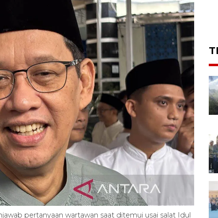
T
wab pertanyaan wartawan saat ditemui usai salat Idul