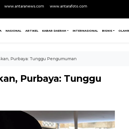
www.antaranews.com
www.antarafoto.com
A
NASIONAL
ARTIKEL
KABAR DAERAH
INTERNASIONAL
BISNIS
OLAH
skan, Purbaya: Tunggu Pengumuman
kan, Purbaya: Tunggu