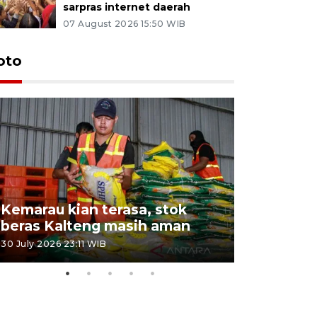
sarpras internet daerah
07 August 2026 15:50 WIB
oto
Kemarau kian terasa, stok
Pemadama
beras Kalteng masih aman
dan lahan
30 July 2026 23:11 WIB
30 July 2026 