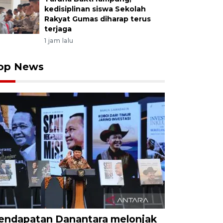
kedisiplinan siswa Sekolah
Rakyat Gumas diharap terus
terjaga
1 jam lalu
op News
endapatan Danantara melonjak