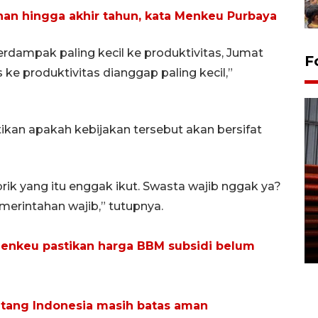
han hingga akhir tahun, kata Menkeu Purbaya
berdampak paling kecil ke produktivitas, Jumat
F
 ke produktivitas dianggap paling kecil,”
kan apakah kebijakan tersebut akan bersifat
rik yang itu enggak ikut. Swasta wajib nggak ya?
Prediksi puncak musim
erintahan wajib,” tutupnya.
kemarau di Kalimantan
Tengah
Menkeu pastikan harga BBM subsidi belum
22 July 2026 17:18 WIB
tang Indonesia masih batas aman