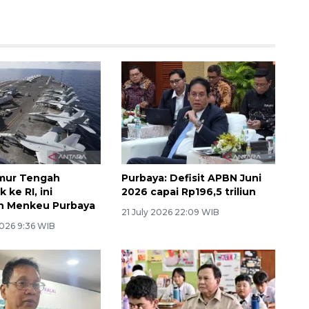
imur Tengah
Purbaya: Defisit APBN Juni
ke RI, ini
2026 capai Rp196,5 triliun
an Menkeu Purbaya
21 July 2026 22:09 WIB
026 9:36 WIB