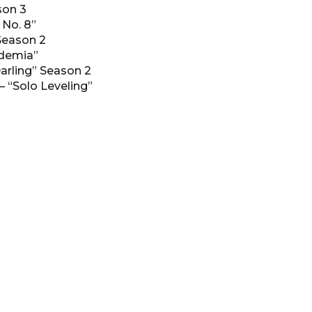
son 3
 No. 8”
Season 2
demia”
arling” Season 2
 “Solo Leveling”