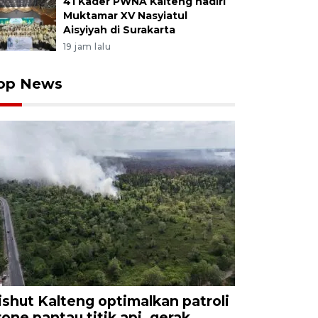
41 Kader PWNA Kalteng hadiri
Muktamar XV Nasyiatul
Aisyiyah di Surakarta
19 jam lalu
op News
ishut Kalteng optimalkan patroli
rone pantau titik api, gerak