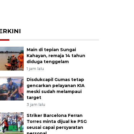
ERKINI
Main di tepian Sungai
Kahayan, remaja 14 tahun
diduga tenggelam
1 jam lalu
Disdukcapil Gumas tetap
gencarkan pelayanan KIA
meski sudah melampaui
target
3 jam lalu
Striker Barcelona Ferran
Torres minta dijual ke PSG
seusai capai persyaratan
personal