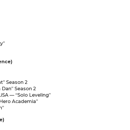
ty”
ence)
ht” Season 2
 Dan” Season 2
LiSA — “Solo Leveling”
Hero Academia”
h”
e)