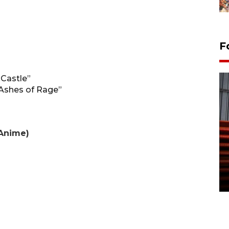
F
 Castle”
Ashes of Rage”
 Anime)
Prediksi puncak musim
kemarau di Kalimantan
Tengah
22 July 2026 17:18 WIB