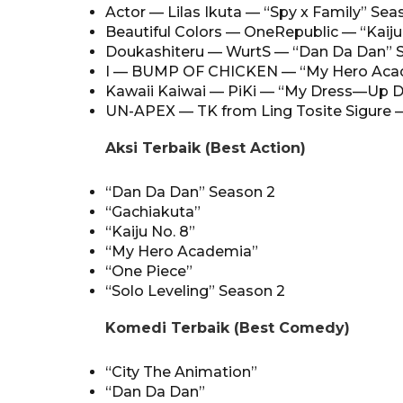
Actor — Lilas Ikuta — “Spy x Family” Sea
Beautiful Colors — OneRepublic — “Kaiju
Doukashiteru — WurtS — “Dan Da Dan” 
I — BUMP OF CHICKEN — “My Hero Aca
Kawaii Kaiwai — PiKi — “My Dress—Up D
UN-APEX — TK from Ling Tosite Sigure —
Aksi Terbaik (Best Action)
“Dan Da Dan” Season 2
“Gachiakuta”
“Kaiju No. 8”
“My Hero Academia”
“One Piece”
“Solo Leveling” Season 2
Komedi Terbaik (Best Comedy)
“City The Animation”
“Dan Da Dan”