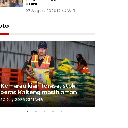
Utara
07 August 2026 19:44 WIB
oto
Kemarau kian terasa, stok
Pemadama
beras Kalteng masih aman
dan lahan
30 July 2026 23:11 WIB
30 July 2026 