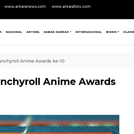
www.antaranews.com
www.antarafoto.com
A
NASIONAL
ARTIKEL
KABAR DAERAH
INTERNASIONAL
BISNIS
OLAH
unchyroll Anime Awards ke-10
unchyroll Anime Awards