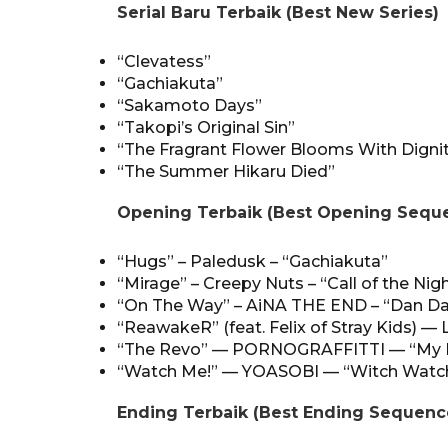
Serial Baru Terbaik (Best New Series)
“Clevatess”
“Gachiakuta”
“Sakamoto Days”
“Takopi’s Original Sin”
“The Fragrant Flower Blooms With Digni
“The Summer Hikaru Died”
Opening Terbaik (Best Opening Sequ
“Hugs” – Paledusk – “Gachiakuta”
“Mirage” – Creepy Nuts – “Call of the Nig
“On The Way” – AiNA THE END – “Dan Da
“ReawakeR” (feat. Felix of Stray Kids) — 
“The Revo” — PORNOGRAFFITTI — “My 
“Watch Me!” — YOASOBI — “Witch Watc
Ending Terbaik (Best Ending Sequenc