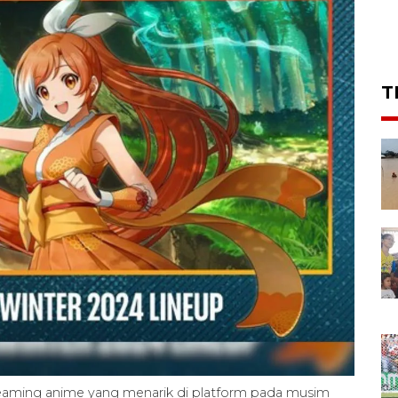
T
eaming anime yang menarik di platform pada musim